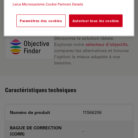
Leica Microsystems Cookie Partners Details
DEMANDE DE DEVIS
Paramètres des cookies
Autoriser tous les cookies
Découvrez la solution idéale.
Explorez notre
sélecteur d’objectifs
,
comparez les alternatives et trouvez
l’option la mieux adaptée à vos
besoins.
Caractéristiques techniques
Numéro de produit
11566206
BAGUE DE CORRECTION
-
(CORR)