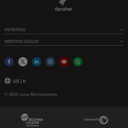
ENTREPRISE
MENTIONS LÉGALES
Facebook
X
LinkedIn
Instagram
YouTube
Glassdoor
US
|
fr
© 2026 Leica Microsystems
Beckman Coulter Link
Genedata Link