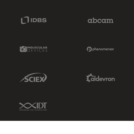
IDBS Link
Abcam Limited
Molecular Devices Link
Phenomenex L
Sciex Link
Aldevron Link
IDT Link