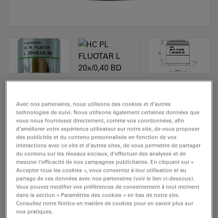
Objectif de microscope HC PL FLUOTAR L
Avec nos partenaires, nous utilisons des cookies et d’autres
20x/0,40 BD
technologies de suivi. Nous utilisons également certaines données que
vous nous fournissez directement, comme vos coordonnées, afin
d’améliorer votre expérience utilisateur sur notre site, de vous proposer
Numéro de produit: 11566206
des publicités et du contenu personnalisés en fonction de vos
interactions avec ce site et d’autres sites, de vous permettre de partager
L'objectif HC PL FLUOTAR L 20x/0,40 BD a un
du contenu sur les réseaux sociaux, d’effectuer des analyses et de
mesurer l’efficacité de nos campagnes publicitaires. En cliquant sur «
grossissement de 20x et une ouverture numérique de
Accepter tous les cookies », vous consentez à leur utilisation et au
0,4mm. Pour une utilisation dans un environnement
partage de ces données avec nos partenaires (voir le lien ci-dessous).
Vous pouvez modifier vos préférences de consentement à tout moment
matériel en immersion sèche, avec un
dans la section « Paramètres des cookies » en bas de notre site.
objectif fileté M32 ayant une distance de travail libre de
Consultez notre Notice en matière de cookies pour en savoir plus sur
11,1 mm et un NC (numéro de champ) de 25.
nos pratiques.