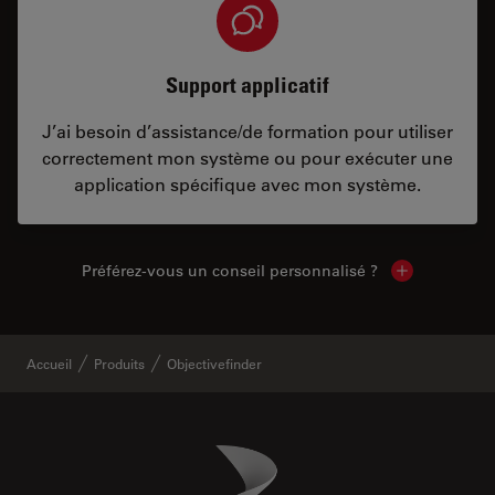
Support applicatif
J’ai besoin d’assistance/de formation pour utiliser
correctement mon système ou pour exécuter une
application spécifique avec mon système.
Préférez-vous un conseil personnalisé ?
Show local c
Accueil
Produits
Objectivefinder
Danaher Logo
Footer