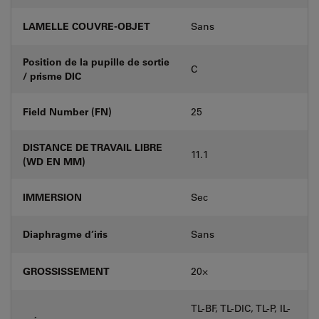
LAMELLE COUVRE-OBJET
Sans
Position de la pupille de sortie
C
/ prisme DIC
Field Number (FN)
25
DISTANCE DE TRAVAIL LIBRE
11.1
(WD EN MM)
IMMERSION
Sec
Diaphragme d’iris
Sans
GROSSISSEMENT
20⨉
TL-BF, TL-DIC, TL-P, IL-