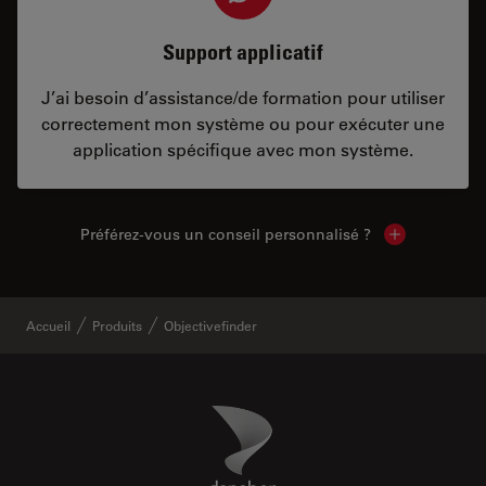
Support applicatif
J’ai besoin d’assistance/de formation pour utiliser
correctement mon système ou pour exécuter une
application spécifique avec mon système.
Préférez-vous un conseil personnalisé ?
Show local c
Accueil
Produits
Objectivefinder
Danaher Logo
Footer