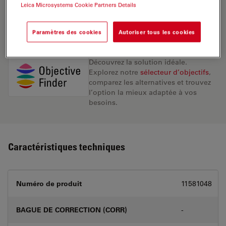
Leica Microsystems Cookie Partners Details
DEMANDE DE DEVIS
Paramètres des cookies
Autoriser tous les cookies
Découvrez la solution idéale.
Explorez notre
sélecteur d’objectifs
,
comparez les alternatives et trouvez
l’option la mieux adaptée à vos
besoins.
Caractéristiques techniques
Numéro de produit
11581048
BAGUE DE CORRECTION (CORR)
-