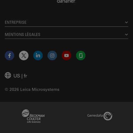
ENTREPRISE
MENTIONS LÉGALES
Facebook
X
LinkedIn
Instagram
YouTube
Glassdoor
US
|
fr
© 2026 Leica Microsystems
Beckman Coulter Link
Genedata Link