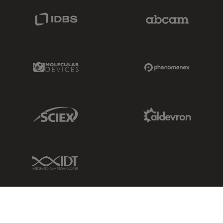
IDBS Link
Abcam Limited
Molecular Devices Link
Phenomenex L
Sciex Link
Aldevron Link
IDT Link