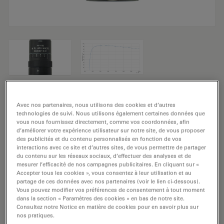
Objectif de microscope M PL APO MACRO
Avec nos partenaires, nous utilisons des cookies et d’autres
2x/0.07-0.01
technologies de suivi. Nous utilisons également certaines données que
vous nous fournissez directement, comme vos coordonnées, afin
d’améliorer votre expérience utilisateur sur notre site, de vous proposer
Numéro de produit: 11581048
des publicités et du contenu personnalisés en fonction de vos
interactions avec ce site et d’autres sites, de vous permettre de partager
du contenu sur les réseaux sociaux, d’effectuer des analyses et de
L'objectif M PL APO MACRO 2x/0,07-0,01 a un
mesurer l’efficacité de nos campagnes publicitaires. En cliquant sur «
grossissement de 2x et une ouverture numérique de
Accepter tous les cookies », vous consentez à leur utilisation et au
0,07mm. Pour une utilisation dans un environnement
partage de ces données avec nos partenaires (voir le lien ci-dessous).
Vous pouvez modifier vos préférences de consentement à tout moment
matériel en immersion sèche, avec un
dans la section « Paramètres des cookies » en bas de notre site.
objectif fileté M32 ayant une distance de travail libre de
Consultez notre Notice en matière de cookies pour en savoir plus sur
nos pratiques.
60 mm et un NC (numéro de champ) de 22.