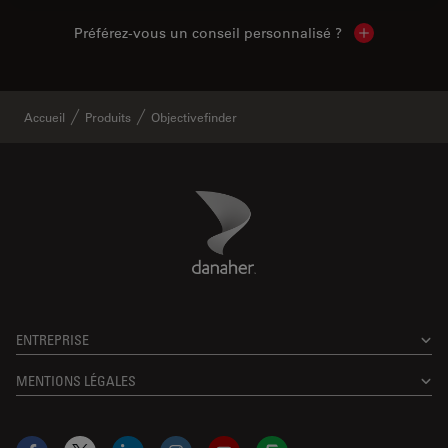
Préférez-vous un conseil personnalisé ?
Show local c
Accueil
Produits
Objectivefinder
Danaher Logo
Footer
ENTREPRISE
MENTIONS LÉGALES