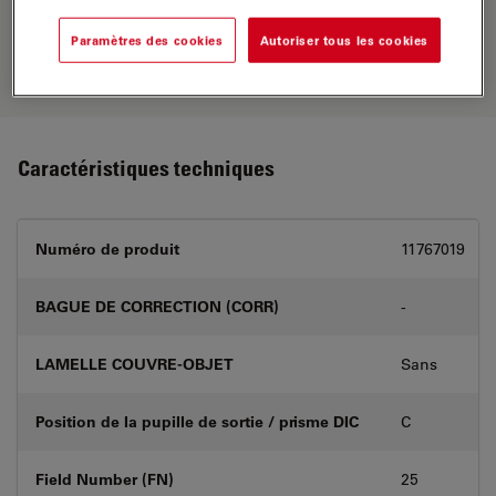
Explorez notre
sélecteur d’objectifs
,
comparez les alternatives et trouvez
Paramètres des cookies
Autoriser tous les cookies
l’option la mieux adaptée à vos
besoins.
Caractéristiques techniques
Numéro de produit
11767019
BAGUE DE CORRECTION (CORR)
-
LAMELLE COUVRE-OBJET
Sans
Position de la pupille de sortie / prisme DIC
C
Field Number (FN)
25