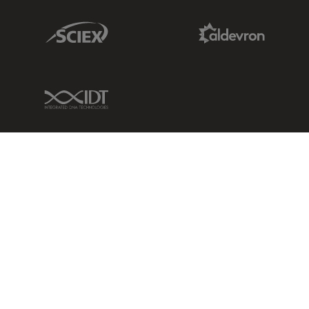
Sciex Link
Aldevron Link
IDT Link