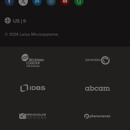
Facebook
X
LinkedIn
Instagram
YouTube
Glassdoor
US
|
fr
© 2026 Leica Microsystems
Beckman Coulter Link
Genedata Link
IDBS Link
Abcam Limited
Molecular Devices Link
Phenomenex L