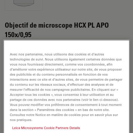
Objectif de microscope HCX PL APO
150x/0,95
Numéro de produit: 11767019
Avec nos partenaires, nous utilisons des cookies et d’autres
L'objectif HCX PL APO 150x/0,95 a un grossissement de
technologies de suivi. Nous utilisons également certaines données que
vous nous fournissez directement, comme vos coordonnées, afin
150x et une ouverture numérique de 0,95mm. A utiliser
d’améliorer votre expérience utilisateur sur notre site, de vous proposer
dans un environnement matériel d'immersion à sec et
des publicités et du contenu personnalisés en fonction de vos
interactions avec ce site et d’autres sites, de vous permettre de partager
fixé avec un fil d'objectif de RMS ayant une distance de
du contenu sur les réseaux sociaux, d’effectuer des analyses et de
travail libre de 0,2 mm et un FN de 25.
mesurer l’efficacité de nos campagnes publicitaires. En cliquant sur «
Accepter tous les cookies », vous consentez à leur utilisation et au
partage de ces données avec nos partenaires (voir le lien ci-dessous).
Vous pouvez modifier vos préférences de consentement à tout moment
DEMANDE DE DEVIS
dans la section « Paramètres des cookies » en bas de notre site.
Consultez notre Notice en matière de cookies pour en savoir plus sur
nos pratiques.
Leica Microsystems Cookie Partners Details
Découvrez la solution idéale.