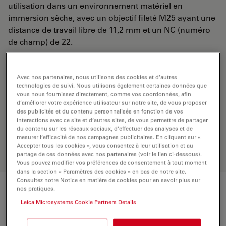
utilisation dans un environnement matériel en
immersion sèche, avec un objectif fileté M25 ayant une
distance de travail libre de 11,2 mm et un NC (numéro
de champ) de 22.
DEMANDE DE DEVIS
Avec nos partenaires, nous utilisons des cookies et d’autres
technologies de suivi. Nous utilisons également certaines données que
vous nous fournissez directement, comme vos coordonnées, afin
d’améliorer votre expérience utilisateur sur notre site, de vous proposer
Découvrez la solution idéale.
des publicités et du contenu personnalisés en fonction de vos
interactions avec ce site et d’autres sites, de vous permettre de partager
Explorez notre
sélecteur d’objectifs
,
du contenu sur les réseaux sociaux, d’effectuer des analyses et de
comparez les alternatives et trouvez
mesurer l’efficacité de nos campagnes publicitaires. En cliquant sur «
l’option la mieux adaptée à vos
Accepter tous les cookies », vous consentez à leur utilisation et au
besoins.
partage de ces données avec nos partenaires (voir le lien ci-dessous).
Vous pouvez modifier vos préférences de consentement à tout moment
dans la section « Paramètres des cookies » en bas de notre site.
Consultez notre Notice en matière de cookies pour en savoir plus sur
nos pratiques.
Caractéristiques techniques
Leica Microsystems Cookie Partners Details