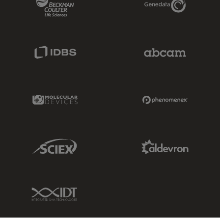
IDBS Link
Abcam Limited
Molecular Devices Link
Phenomenex L
Sciex Link
Aldevron Link
IDT Link