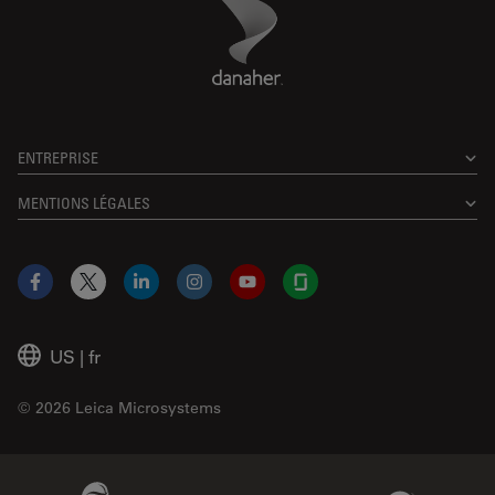
Danaher Logo
Footer
ENTREPRISE
MENTIONS LÉGALES
Facebook
X
LinkedIn
Instagram
YouTube
Glassdoor
US
|
fr
© 2026 Leica Microsystems
Beckman Coulter Link
Genedata Link