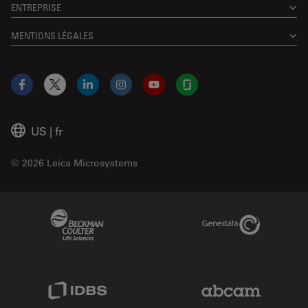
ENTREPRISE
MENTIONS LÉGALES
Facebook
X
LinkedIn
Instagram
YouTube
Glassdoor
US
|
fr
© 2026 Leica Microsystems
Beckman Coulter Link
Genedata Link
IDBS Link
Abcam Limited