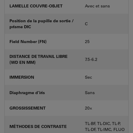
LAMELLE COUVRE-OBJET
Avec et sans
Position de la pupille de sortie /
C
prisme DIC
Field Number (FN)
25
DISTANCE DE TRAVAIL LIBRE
7.5-6.2
(WD EN MM)
IMMERSION
Sec
Diaphragme d’iris
Sans
GROSSISSEMENT
20⨉
TL-BF, TL-DIC, TL-P,
MÉTHODES DE CONTRASTE
TL-DF, TL-IMC, FLUO