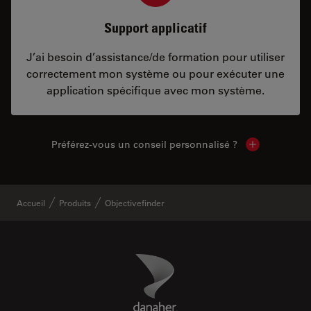
Support applicatif
J’ai besoin d’assistance/de formation pour utiliser
correctement mon système ou pour exécuter une
application spécifique avec mon système.
Préférez-vous un conseil personnalisé ?
Show local c
Accueil
Produits
Objectivefinder
Danaher Logo
Footer