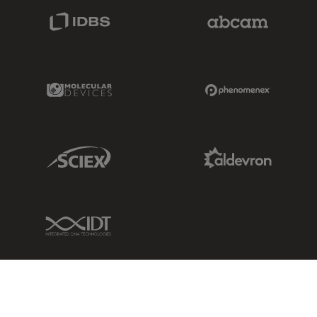
IDBS Link
Abcam Limited
Molecular Devices Link
Phenomenex L
Sciex Link
Aldevron Link
IDT Link