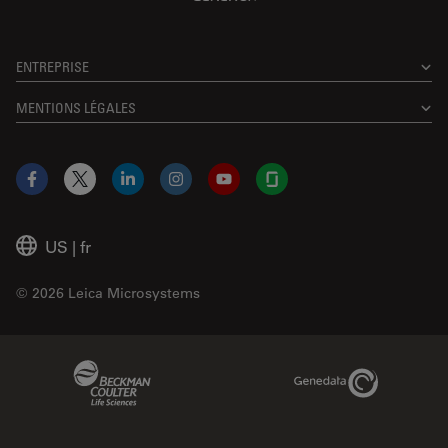
ENTREPRISE
MENTIONS LÉGALES
Facebook
X
LinkedIn
Instagram
YouTube
Glassdoor
US
|
fr
© 2026 Leica Microsystems
Beckman Coulter Link
Genedata Link