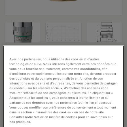
Objectif de microscope HC PL FLUOTAR L
Avec nos partenaires, nous utilisons des cookies et d’autres
20x/0,40 CORR
technologies de suivi. Nous utilisons également certaines données que
vous nous fournissez directement, comme vos coordonnées, afin
d’améliorer votre expérience utilisateur sur notre site, de vous proposer
Numéro de produit: 11506242
des publicités et du contenu personnalisés en fonction de vos
interactions avec ce site et d’autres sites, de vous permettre de partager
du contenu sur les réseaux sociaux, d’effectuer des analyses et de
L'objectif HC PL FLUOTAR L 20x/0,40 CORR a un
mesurer l’efficacité de nos campagnes publicitaires. En cliquant sur «
grossissement de 20x et une ouverture numérique de
Accepter tous les cookies », vous consentez à leur utilisation et au
0,4mm. A utiliser dans un environnement matériel
partage de ces données avec nos partenaires (voir le lien ci-dessous).
Vous pouvez modifier vos préférences de consentement à tout moment
d'immersion sèche et fixé avec un filetage d'objectif
dans la section « Paramètres des cookies » en bas de notre site.
M25 ayant une distance de travail libre de 7,5-6,2 mm et
Consultez notre Notice en matière de cookies pour en savoir plus sur
nos pratiques.
un FN de 25.