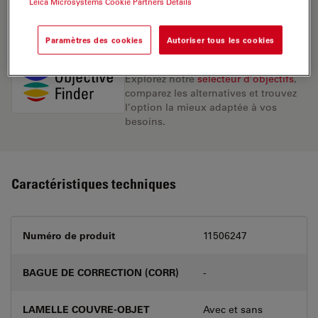
Leica Microsystems Cookie Partners Details
DEMANDE DE DEVIS
Paramètres des cookies
Autoriser tous les cookies
Découvrez la solution idéale.
Explorez notre
sélecteur d’objectifs
,
comparez les alternatives et trouvez
l’option la mieux adaptée à vos
besoins.
Caractéristiques techniques
Numéro de produit
11506247
BAGUE DE CORRECTION (CORR)
-
LAMELLE COUVRE-OBJET
Avec et sans