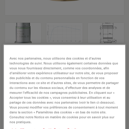
Objectif de microscope N PLAN L 20x/0,35
Avec nos partenaires, nous utilisons des cookies et d’autres
technologies de suivi. Nous utilisons également certaines données que
vous nous fournissez directement, comme vos coordonnées, afin
Numéro de produit: 11506247
d’améliorer votre expérience utilisateur sur notre site, de vous proposer
des publicités et du contenu personnalisés en fonction de vos
L'objectif N PLAN L 20x/0,35 a un grossissement de 20x
interactions avec ce site et d’autres sites, de vous permettre de partager
et une ouverture numérique de 0,35mm. Pour une
du contenu sur les réseaux sociaux, d’effectuer des analyses et de
mesurer l’efficacité de nos campagnes publicitaires. En cliquant sur «
utilisation dans un environnement matériel en
Accepter tous les cookies », vous consentez à leur utilisation et au
immersion sèche, avec un objectif fileté M25 ayant une
partage de ces données avec nos partenaires (voir le lien ci-dessous).
Vous pouvez modifier vos préférences de consentement à tout moment
distance de travail libre de 6,9 mm et un NC (numéro
dans la section « Paramètres des cookies » en bas de notre site.
de champ) de 22.
Consultez notre Notice en matière de cookies pour en savoir plus sur
nos pratiques.