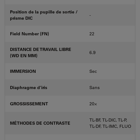
Position de la pupille de sortie /
-
prisme DIC
Field Number (FN)
22
DISTANCE DE TRAVAIL LIBRE
6.9
(WD EN MM)
IMMERSION
Sec
Diaphragme d’iris
Sans
GROSSISSEMENT
20⨉
TL-BF, TL-DIC, TL-P,
MÉTHODES DE CONTRASTE
TL-DF, TL-IMC, FLUO