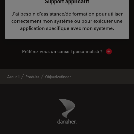
Support applicatif
J’ai besoin d’assistance/de formation pour utiliser
correctement mon système ou pour exécuter une
application spécifique avec mon système.
Préférez-vous un conseil personnalisé ?
Show local c
Accueil
Produits
Objectivefinder
Danaher Logo
Footer