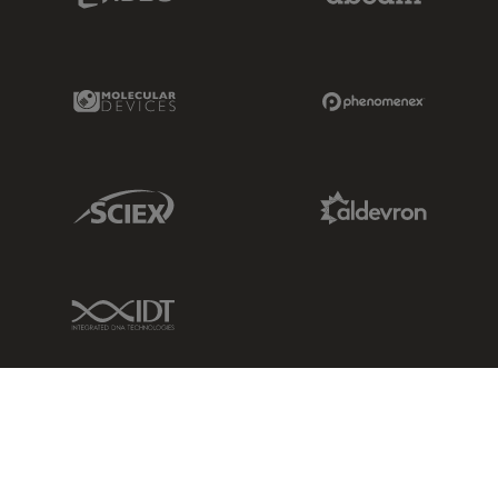
Molecular Devices Link
Phenomenex L
Sciex Link
Aldevron Link
IDT Link