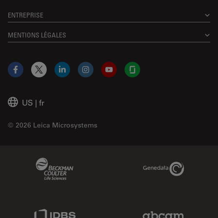
ENTREPRISE
MENTIONS LÉGALES
Facebook
X
LinkedIn
Instagram
YouTube
Glassdoor
US
|
fr
© 2026 Leica Microsystems
Beckman Coulter Link
Genedata Link
IDBS Link
Abcam Limited