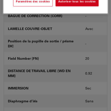
Paramètres des cookies
Autoriser tous les cookies
Numéro de produit
11506276
BAGUE DE CORRECTION (CORR)
-
LAMELLE COUVRE-OBJET
Avec
Position de la pupille de sortie / prisme
-
DIC
Field Number (FN)
20
DISTANCE DE TRAVAIL LIBRE (WD EN
0.92
MM)
IMMERSION
Sec
Diaphragme d’iris
Sans