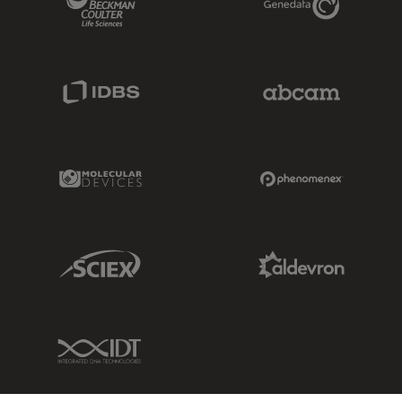
IDBS Link
Abcam Limited
Molecular Devices Link
Phenomenex L
Sciex Link
Aldevron Link
IDT Link