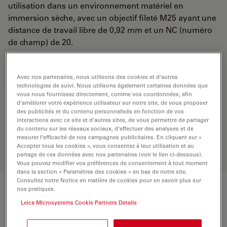
utilisation dans un environnement matériel en
immersion sèche, avec un objectif fileté M25 ayant une
distance de travail libre de 0,92 mm et un NC (numéro
de champ) de 20.
DEMANDE DE DEVIS
Avec nos partenaires, nous utilisons des cookies et d’autres
technologies de suivi. Nous utilisons également certaines données que
vous nous fournissez directement, comme vos coordonnées, afin
d’améliorer votre expérience utilisateur sur notre site, de vous proposer
Découvrez la solution idéale.
des publicités et du contenu personnalisés en fonction de vos
interactions avec ce site et d’autres sites, de vous permettre de partager
Explorez notre
sélecteur d’objectifs
,
du contenu sur les réseaux sociaux, d’effectuer des analyses et de
comparez les alternatives et trouvez
mesurer l’efficacité de nos campagnes publicitaires. En cliquant sur «
l’option la mieux adaptée à vos
Accepter tous les cookies », vous consentez à leur utilisation et au
besoins.
partage de ces données avec nos partenaires (voir le lien ci-dessous).
Vous pouvez modifier vos préférences de consentement à tout moment
dans la section « Paramètres des cookies » en bas de notre site.
Consultez notre Notice en matière de cookies pour en savoir plus sur
nos pratiques.
Caractéristiques techniques
Leica Microsystems Cookie Partners Details