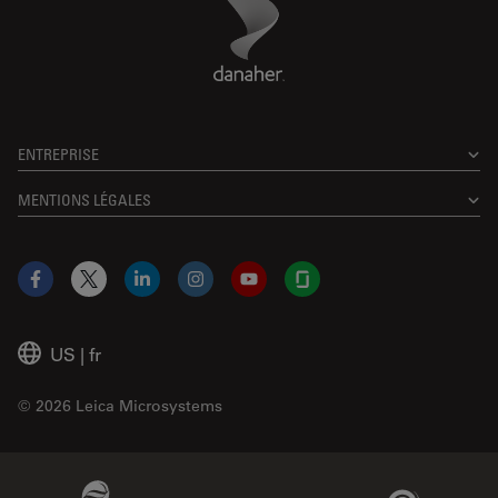
Danaher Logo
Footer
ENTREPRISE
MENTIONS LÉGALES
Facebook
X
LinkedIn
Instagram
YouTube
Glassdoor
US
|
fr
© 2026 Leica Microsystems
Beckman Coulter Link
Genedata Link