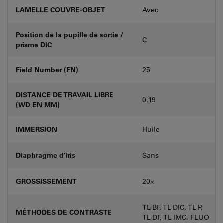
LAMELLE COUVRE-OBJET
Avec
Position de la pupille de sortie /
C
prisme DIC
Field Number (FN)
25
DISTANCE DE TRAVAIL LIBRE
0.19
(WD EN MM)
IMMERSION
Huile
Diaphragme d’iris
Sans
GROSSISSEMENT
20⨉
TL-BF, TL-DIC, TL-P,
MÉTHODES DE CONTRASTE
TL-DF, TL-IMC, FLUO