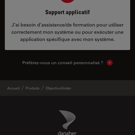
Support applicatif
J’ai besoin d’assistance/de formation pour utiliser
correctement mon système ou pour exécuter une
application spécifique avec mon système.
Préférez-vous un conseil personnalisé ?
Show local c
Accueil
Produits
Objectivefinder
Danaher Logo
Footer