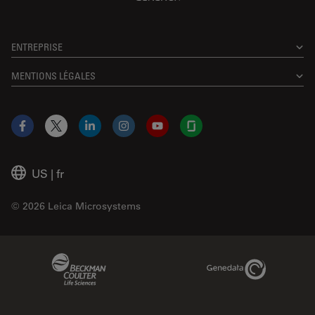
ENTREPRISE
MENTIONS LÉGALES
Facebook
X
LinkedIn
Instagram
YouTube
Glassdoor
US
|
fr
© 2026 Leica Microsystems
Beckman Coulter Link
Genedata Link