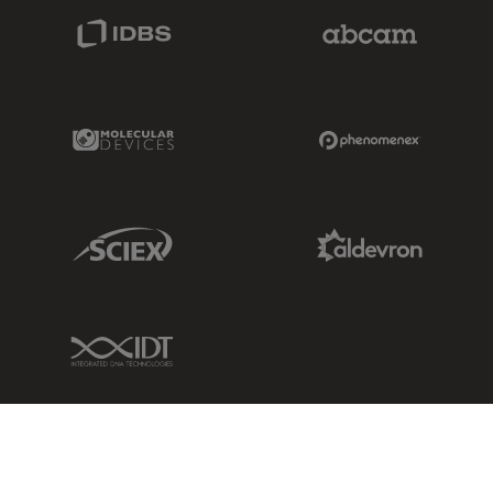
IDBS Link
Abcam Limited
Molecular Devices Link
Phenomenex L
Sciex Link
Aldevron Link
IDT Link