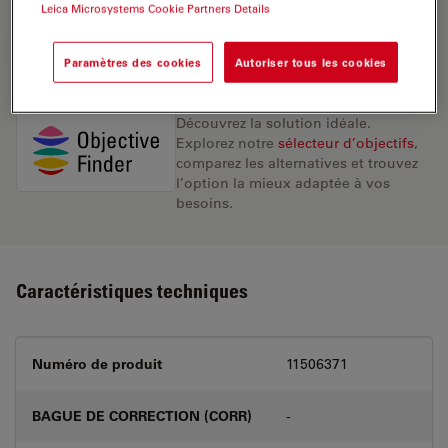
Leica Microsystems Cookie Partners Details
DEMANDE DE DEVIS
Paramètres des cookies
Autoriser tous les cookies
Découvrez la solution idéale.
Explorez notre
sélecteur d’objectifs
,
comparez les alternatives et trouvez
l’option la mieux adaptée à vos
besoins.
Caractéristiques techniques
Numéro de produit
11506371
BAGUE DE CORRECTION (CORR)
-