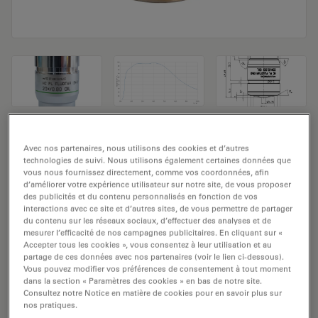
Objectif de microscope HC PL FLUOTAR
Avec nos partenaires, nous utilisons des cookies et d’autres
(340) 20x/0,80 OIL
technologies de suivi. Nous utilisons également certaines données que
vous nous fournissez directement, comme vos coordonnées, afin
d’améliorer votre expérience utilisateur sur notre site, de vous proposer
Numéro de produit: 11506371
des publicités et du contenu personnalisés en fonction de vos
interactions avec ce site et d’autres sites, de vous permettre de partager
du contenu sur les réseaux sociaux, d’effectuer des analyses et de
L’objectif HC PL FLUOTAR (340) 20x/0,80 HUILE a un
mesurer l’efficacité de nos campagnes publicitaires. En cliquant sur «
grossissement de 20x et une ouverture numérique de
Accepter tous les cookies », vous consentez à leur utilisation et au
0,8 mm. Pour une utilisation dans un environnement
partage de ces données avec nos partenaires (voir le lien ci-dessous).
Vous pouvez modifier vos préférences de consentement à tout moment
matériel en immersion dans l’huile, avec un
dans la section « Paramètres des cookies » en bas de notre site.
objectif fileté M25 ayant une distance de travail libre de
Consultez notre Notice en matière de cookies pour en savoir plus sur
nos pratiques.
0,19 mm et un NC (numéro de champ) de 25.