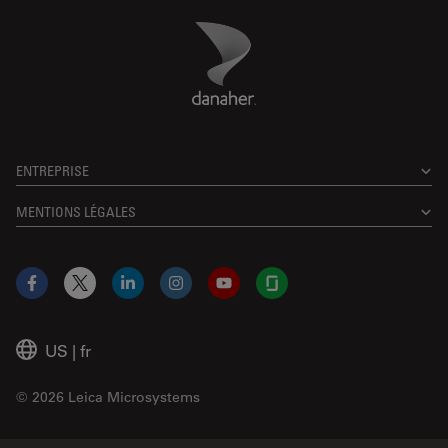
Danaher Logo
Footer
ENTREPRISE
MENTIONS LÉGALES
Facebook
X
LinkedIn
Instagram
YouTube
Glassdoor
US
|
fr
© 2026 Leica Microsystems