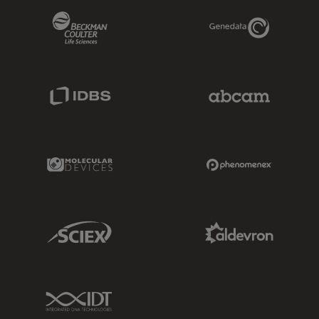
Beckman Coulter Link
Genedata Link
IDBS Link
Abcam Limited
Molecular Devices Link
Phenomenex L
Sciex Link
Aldevron Link
IDT Link