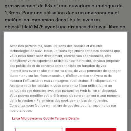
grossissement de 63x et une ouverture numérique de
1,3mm. Pour une utilisation dans un environnement
matériel en immersion dans l’huile, avec un
objectif fileté M25 ayant une distance de travail libre de
0,16 mm et un NC (numéro de champ) de 24.
Avec nos partenaires, nous utilisons des cookies et d’autres
technologies de suivi. Nous utilisons également certaines données que
DEMANDE DE DEVIS
vous nous fournissez directement, comme vos coordonnées, afin
d’améliorer votre expérience utilisateur sur notre site, de vous proposer
des publicités et du contenu personnalisés en fonction de vos
interactions avec ce site et d’autres sites, de vous permettre de partager
Découvrez la solution idéale.
du contenu sur les réseaux sociaux, d’effectuer des analyses et de
Explorez notre
sélecteur d’objectifs
,
mesurer l’efficacité de nos campagnes publicitaires. En cliquant sur «
comparez les alternatives et trouvez
Accepter tous les cookies », vous consentez à leur utilisation et au
l’option la mieux adaptée à vos
partage de ces données avec nos partenaires (voir le lien ci-dessous).
Vous pouvez modifier vos préférences de consentement à tout moment
besoins.
dans la section « Paramètres des cookies » en bas de notre site.
Consultez notre Notice en matière de cookies pour en savoir plus sur
nos pratiques.
Leica Microsystems Cookie Partners Details
Caractéristiques techniques