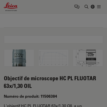
Leica Microsystems Logo
Togg
Saisir un t
Objectif de microscope HC PL FLUOTAR
63x/1,30 OIL
Numéro de produit: 11506384
L'objectif HC PL FLUOTAR 63x/1,30 OIL a un