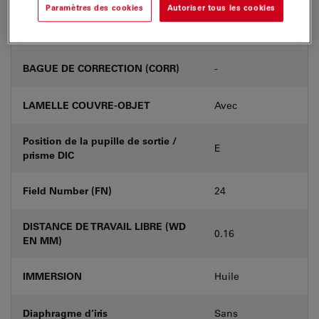
Paramètres des cookies
Autoriser tous les cookies
Numéro de produit
11506384
BAGUE DE CORRECTION (CORR)
-
LAMELLE COUVRE-OBJET
Avec
Position de la pupille de sortie /
E
prisme DIC
Field Number (FN)
24
DISTANCE DE TRAVAIL LIBRE (WD
0.16
EN MM)
IMMERSION
Huile
Diaphragme d’iris
Sans