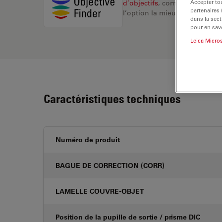
Accepter tou
d’objectifs
, comparez les alte
partenaires
l’option la mieux adaptée à v
dans la sect
pour en savo
Leica Micro
Caractéristiques techniques
Numéro de produit
BAGUE DE CORRECTION (CORR)
LAMELLE COUVRE-OBJET
Position de la pupille de sortie / prisme DIC