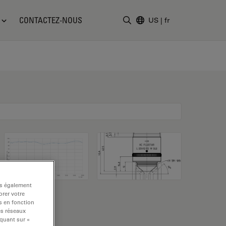
CONTACTEZ-NOUS
US
|
fr
Saisir un terme de recher
ns également
rer votre
s en fonction
es réseaux
iquant sur «