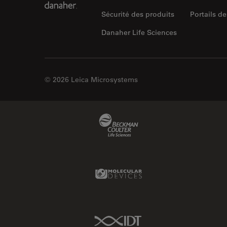
Sécurité des produits
Portails de
Danaher Life Sciences
© 2026 Leica Microsystems
Beckman Coulter Link
Molecular Devices Link
IDT Link