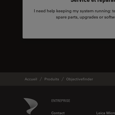
I need help keeping my system running: tec
spare parts, upgrades or softw
Accueil
Produits
Objectivefinder
Footer
Danaher Logo
ENTREPRISE
Contact
Leica Mic