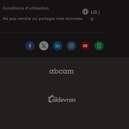
Conditions d’utilisation
US
|
Ne pas vendre ou partager mes données
fr
Facebook
X
LinkedIn
Instagram
YouTube
Glassdoor
Abcam Limited Link
Aldevron Link