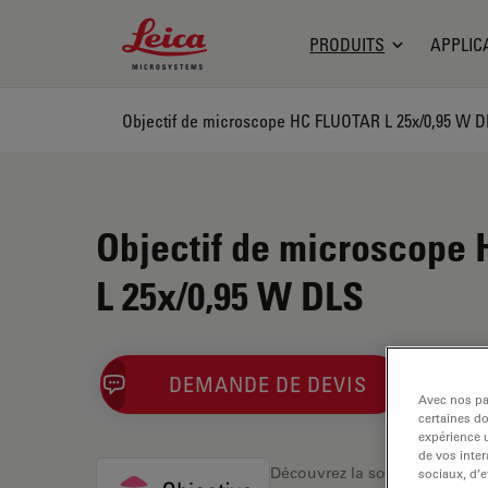
Leica Microsystems Logo
PRODUITS
APPLIC
Objectif de microscope HC FLUOTAR L 25x/0,95 W D
Objectif de microscope
L 25x/0,95 W DLS
DEMANDE DE DEVIS
Avec nos par
certaines d
expérience u
de vos inter
Découvrez la solution idéale.
sociaux, d’e