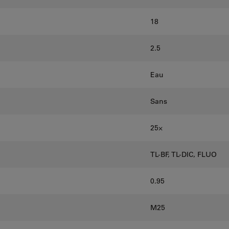
18
2.5
Eau
Sans
25⨉
TL-BF, TL-DIC, FLUO
0.95
M25