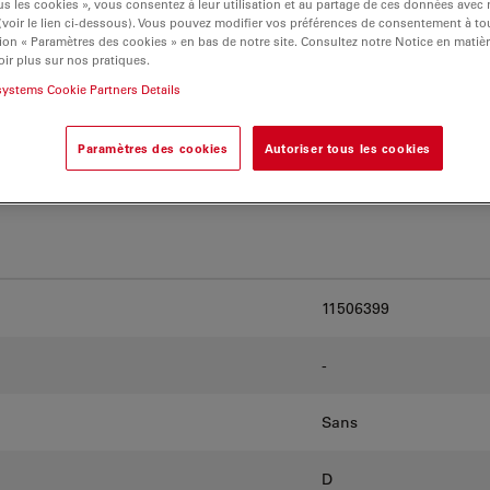
s les cookies », vous consentez à leur utilisation et au partage de ces données avec
rnatives et trouvez
 (voir le lien ci-dessous). Vous pouvez modifier vos préférences de consentement à 
os besoins.
ion « Paramètres des cookies » en bas de notre site. Consultez notre Notice en matiè
ir plus sur nos pratiques.
systems Cookie Partners Details
Paramètres des cookies
Autoriser tous les cookies
11506399
-
Sans
D