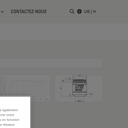
CONTACTEZ-NOUS
US
|
fr
Saisir un terme de recher
ns également
rer votre
s en fonction
es réseaux