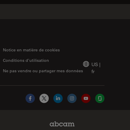
Notice en matière de cookies
Conditions d’utilisation
US
|
Ne pas vendre ou partager mes données
fr
Facebook
X
LinkedIn
Instagram
YouTube
Glassdoor
Abcam Limited Link