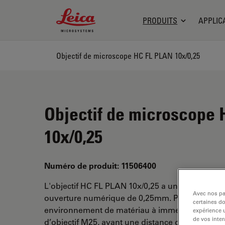
Leica Microsystems Logo
PRODUITS
APPLIC
Objectif de microscope HC FL PLAN 10x/0,25
Objectif de microscope
10x/0,25
Numéro de produit: 11506400
L'objectif HC FL PLAN 10x/0,25 a un grossissem
Avec nos par
ouverture numérique de 0,25mm. Pour une utili
certaines d
environnement de matériau à immersion sèche et
expérience u
de vos inter
d’objectif M25, ayant une distance de travail li