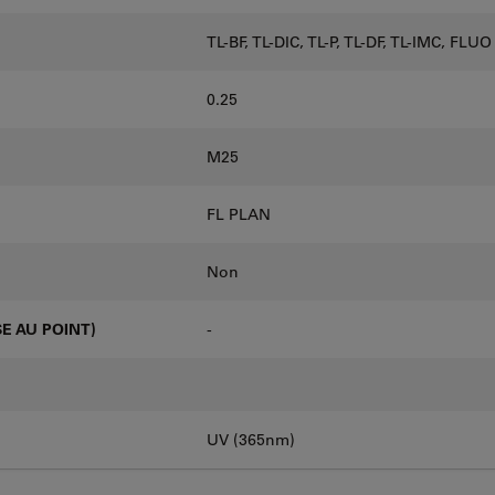
TL-BF, TL-DIC, TL-P, TL-DF, TL-IMC, FLUO
0.25
M25
FL PLAN
Non
E AU POINT)
-
UV (365nm)