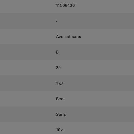
11506400
-
Avec et sans
B
25
17.7
Sec
Sans
10⨉