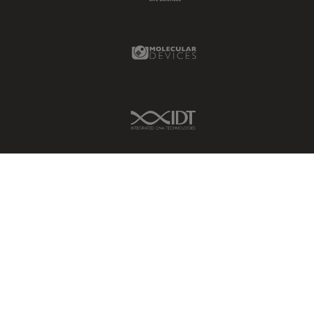
Molecular Devices Link
IDT Link