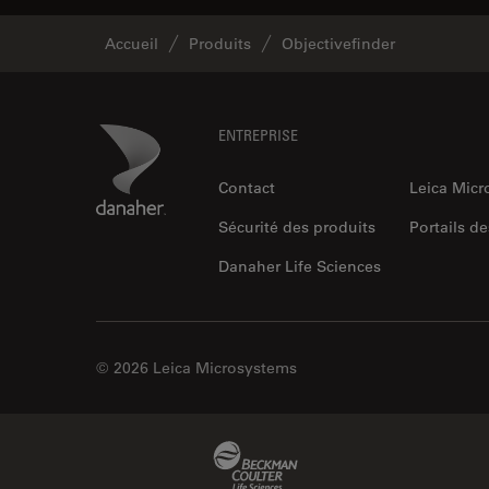
Accueil
Produits
Objectivefinder
Footer
Danaher Logo
ENTREPRISE
Contact
Leica Mic
Sécurité des produits
Portails de
Danaher Life Sciences
© 2026 Leica Microsystems
Beckman Coulter Link