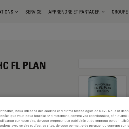
ATIONS
SERVICE
APPRENDRE ET PARTAGER
GROUPE
 HC FL PLAN
ent de 10x et une
tenaires, nous utilisons des cookies et d’autres technologies de suivi. Nous utiliso
sation dans un
onnées que vous nous fournissez directement, comme vos coordonnées, afin d’amélio
 fixé avec un filetage
tilisateur sur notre site, de vous proposer des publicités et du contenu personnalisé
actions avec ce site et d’autres sites, de vous permettre de partager du contenu sur l
bre de 17,7 mm et un FN