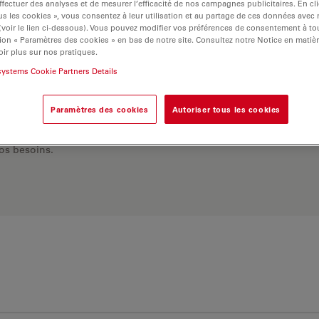
ffectuer des analyses et de mesurer l’efficacité de nos campagnes publicitaires. En cl
s les cookies », vous consentez à leur utilisation et au partage de ces données avec
 (voir le lien ci-dessous). Vous pouvez modifier vos préférences de consentement à 
ion « Paramètres des cookies » en bas de notre site. Consultez notre Notice en matiè
ir plus sur nos pratiques.
systems Cookie Partners Details
Paramètres des cookies
Autoriser tous les cookies
 Explorez notre
sélecteur
rnatives et trouvez
os besoins.