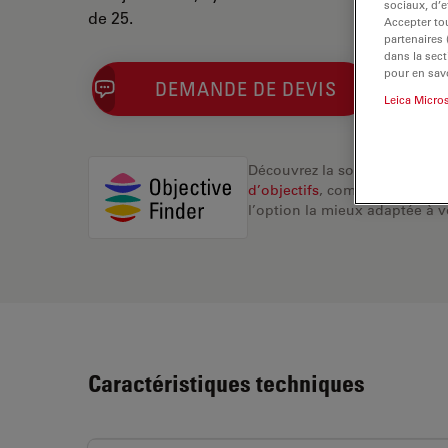
sociaux, d’e
de 25.
Accepter tou
partenaires
dans la sect
pour en savo
DEMANDE DE DEVIS
Leica Micro
Découvrez la solution idéale.
d’objectifs
, comparez les alte
l’option la mieux adaptée à v
Caractéristiques techniques