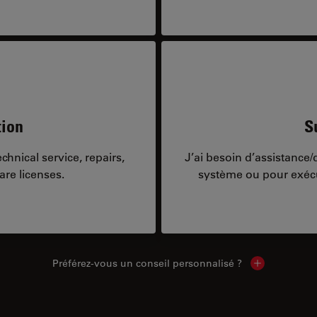
tion
S
hnical service, repairs,
J’ai besoin d’assistance
are licenses.
système ou pour exécu
Préférez-vous un conseil personnalisé ?
Show local c