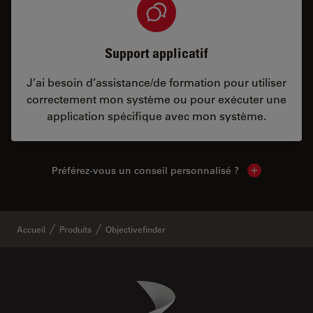
Support applicatif
J’ai besoin d’assistance/de formation pour utiliser
correctement mon système ou pour exécuter une
application spécifique avec mon système.
Préférez-vous un conseil personnalisé ?
Show local c
Accueil
Produits
Objectivefinder
Danaher Logo
Footer