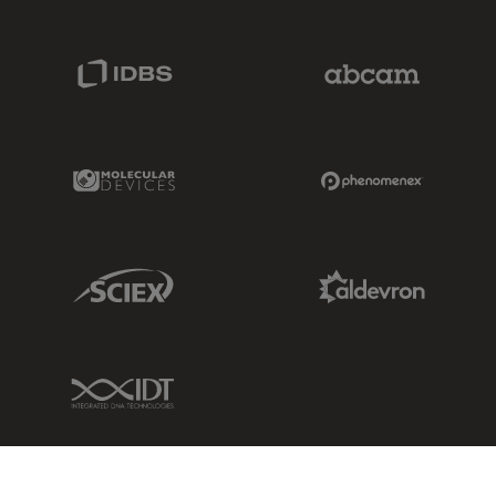
IDBS Link
Abcam Limited
Molecular Devices Link
Phenomenex L
Sciex Link
Aldevron Link
IDT Link