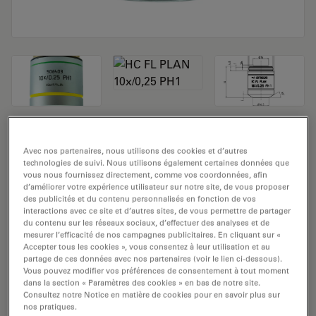
Objectif de microscope HC FL PLAN
Avec nos partenaires, nous utilisons des cookies et d’autres
10x/0,25 PH1
technologies de suivi. Nous utilisons également certaines données que
vous nous fournissez directement, comme vos coordonnées, afin
d’améliorer votre expérience utilisateur sur notre site, de vous proposer
Numéro de produit: 11506403
des publicités et du contenu personnalisés en fonction de vos
interactions avec ce site et d’autres sites, de vous permettre de partager
L'objectif HC FL PLAN 10x/0,25 PH1 a un grossissement
du contenu sur les réseaux sociaux, d’effectuer des analyses et de
mesurer l’efficacité de nos campagnes publicitaires. En cliquant sur «
de 10x et une ouverture numérique de 0,25mm. Pour
Accepter tous les cookies », vous consentez à leur utilisation et au
une utilisation dans un environnement de matériau à
partage de ces données avec nos partenaires (voir le lien ci-dessous).
immersion sèche et fixé avec un filetage d’objectif M25,
Vous pouvez modifier vos préférences de consentement à tout moment
dans la section « Paramètres des cookies » en bas de notre site.
ayant une distance de travail libre de 17,7 mm et un FN
Consultez notre Notice en matière de cookies pour en savoir plus sur
de 25.
nos pratiques.