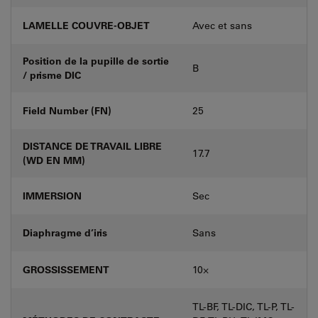
LAMELLE COUVRE-OBJET
Avec et sans
Position de la pupille de sortie
B
/ prisme DIC
Field Number (FN)
25
DISTANCE DE TRAVAIL LIBRE
17.7
(WD EN MM)
IMMERSION
Sec
Diaphragme d’iris
Sans
GROSSISSEMENT
10⨉
TL-BF, TL-DIC, TL-P, TL-