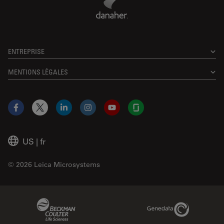
ENTREPRISE
MENTIONS LÉGALES
Facebook
X
LinkedIn
Instagram
YouTube
Glassdoor
US
|
fr
© 2026 Leica Microsystems
Beckman Coulter Link
Genedata Link