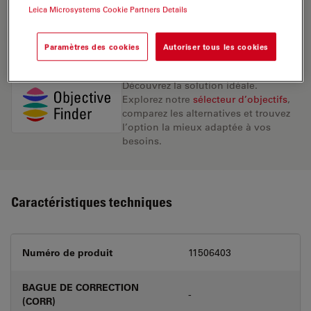
Leica Microsystems Cookie Partners Details
DEMANDE DE DEVIS
Paramètres des cookies
Autoriser tous les cookies
Découvrez la solution idéale.
Explorez notre
sélecteur d’objectifs
,
comparez les alternatives et trouvez
l’option la mieux adaptée à vos
besoins.
Caractéristiques techniques
Numéro de produit
11506403
BAGUE DE CORRECTION
-
(CORR)