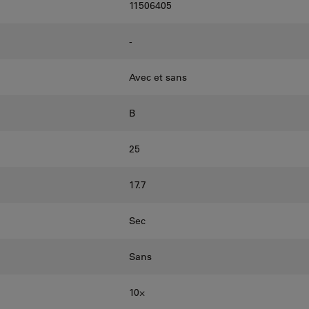
11506405
-
Avec et sans
B
25
17.7
Sec
Sans
10⨉