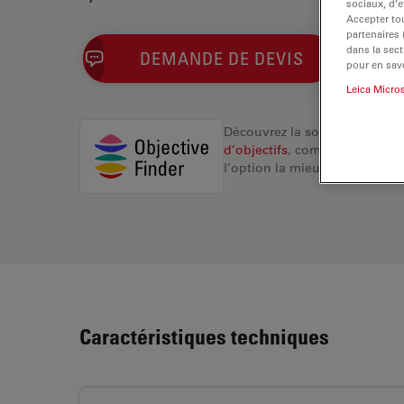
sociaux, d’e
Accepter tou
partenaires
dans la sect
DEMANDE DE DEVIS
pour en savo
Leica Micro
Découvrez la solution idéale.
d’objectifs
, comparez les alte
l’option la mieux adaptée à v
Caractéristiques techniques