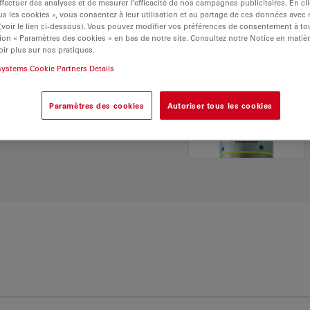
ffectuer des analyses et de mesurer l’efficacité de nos campagnes publicitaires. En cl
s les cookies », vous consentez à leur utilisation et au partage de ces données avec
 (voir le lien ci-dessous). Vous pouvez modifier vos préférences de consentement à 
ion « Paramètres des cookies » en bas de notre site. Consultez notre Notice en matiè
ir plus sur nos pratiques.
systems Cookie Partners Details
 Explorez notre
sélecteur
Paramètres des cookies
Autoriser tous les cookies
rnatives et trouvez
os besoins.