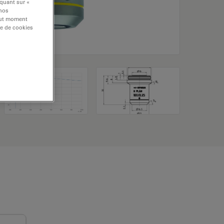
iquant sur «
 nos
tout moment
re de cookies