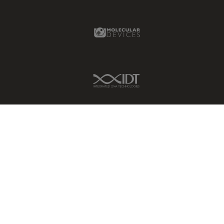
Molecular Devices Link
IDT Link