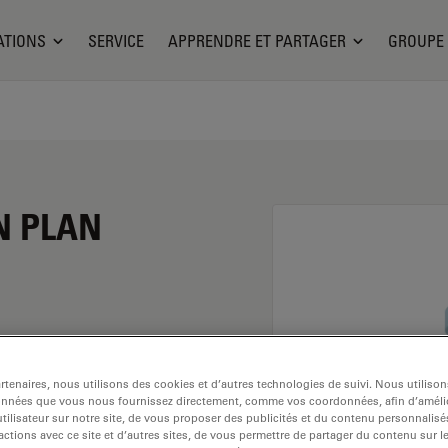
ATIONS
SERVICE
APPRENDRE ET PARTAGER
GROUPE
 N PLAN
de 10x et une ouverture
tenaires, nous utilisons des cookies et d’autres technologies de suivi. Nous utiliso
ns un environnement de
onnées que vous nous fournissez directement, comme vos coordonnées, afin d’amélio
age d’objectif M25,
tilisateur sur notre site, de vous proposer des publicités et du contenu personnalisé
actions avec ce site et d’autres sites, de vous permettre de partager du contenu sur l
t un FN de 25.