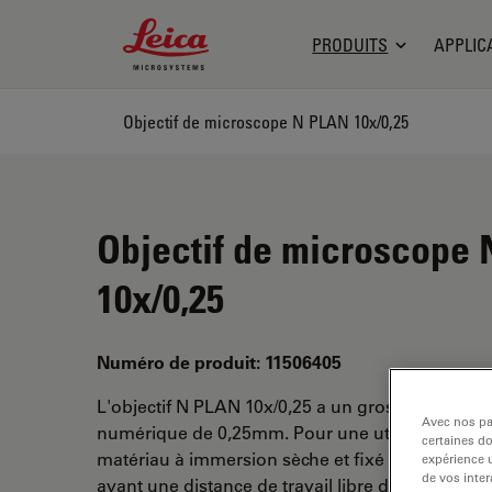
Leica Microsystems Logo
PRODUITS
APPLIC
Objectif de microscope N PLAN 10x/0,25
Objectif de microscope
10x/0,25
Numéro de produit: 11506405
L'objectif N PLAN 10x/0,25 a un grossissement 
Avec nos par
numérique de 0,25mm. Pour une utilisation da
certaines d
matériau à immersion sèche et fixé avec un filet
expérience u
de vos inter
ayant une distance de travail libre de 17,7 mm e