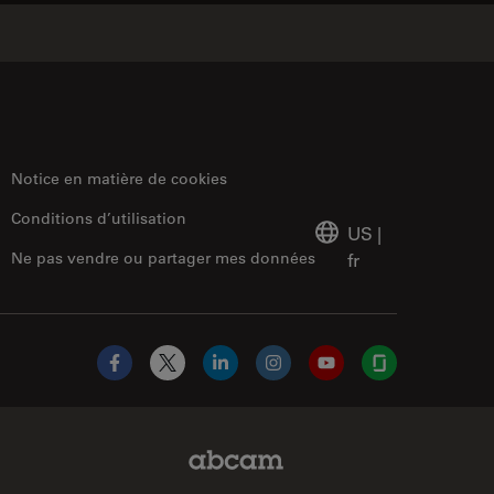
Notice en matière de cookies
Conditions d’utilisation
US
|
Ne pas vendre ou partager mes données
fr
Facebook
X
LinkedIn
Instagram
YouTube
Glassdoor
Abcam Limited Link