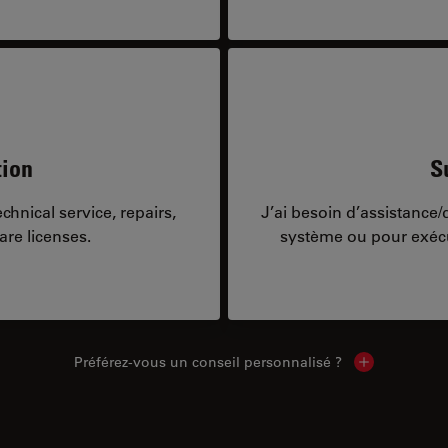
tion
S
hnical service, repairs,
J’ai besoin d’assistance
are licenses.
système ou pour exécu
Préférez-vous un conseil personnalisé ?
Show local c