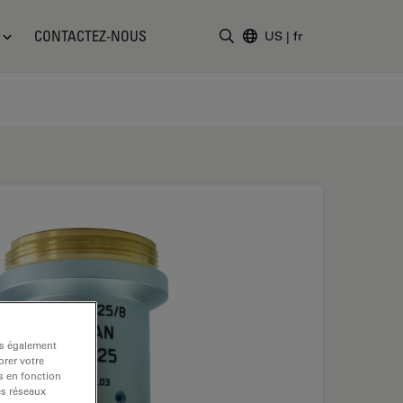
CONTACTEZ-NOUS
US
|
fr
Saisir un terme de recher
ns également
rer votre
s en fonction
es réseaux