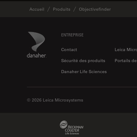
Accueil
Produits
Objectivefinder
Footer
Danaher Logo
ENTREPRISE
Contact
Leica Mic
Sécurité des produits
Portails de
Danaher Life Sciences
© 2026 Leica Microsystems
Beckman Coulter Link