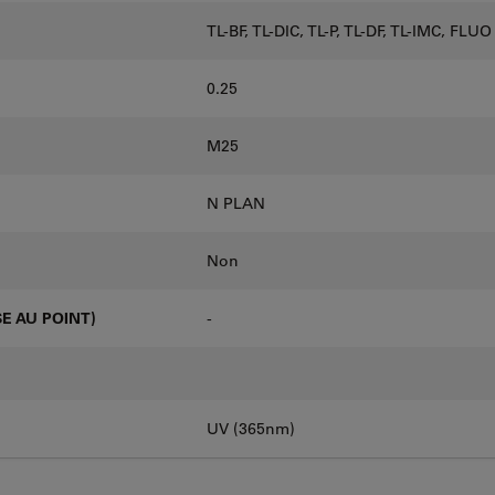
TL-BF, TL-DIC, TL-P, TL-DF, TL-IMC, FLUO
0.25
M25
N PLAN
Non
E AU POINT)
-
UV (365nm)