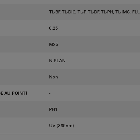
TL-BF, TL-DIC, TL-P, TL-DF, TL-PH, TL-IMC, F
0.25
M25
N PLAN
Non
E AU POINT)
-
PH1
UV (365nm)