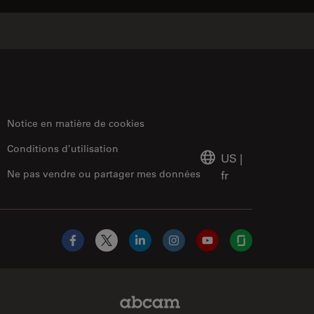
Notice en matière de cookies
Conditions d’utilisation
US
|
Ne pas vendre ou partager mes données
fr
Facebook
X
LinkedIn
Instagram
YouTube
Glassdoor
Abcam Limited Link