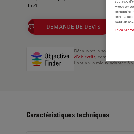
sociaux, d’e
de 25.
Accepter tou
partenaires
dans la sect
pour en savo
DEMANDE DE DEVIS
Leica Micro
Découvrez la solution idéale.
d’objectifs
, comparez les alte
l’option la mieux adaptée à v
Caractéristiques techniques