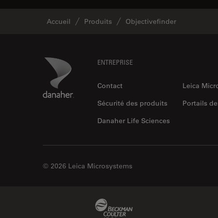
Accueil
Produits
Objectivefinder
Footer
Danaher Logo
ENTREPRISE
Contact
Leica Mic
Sécurité des produits
Portails de
Danaher Life Sciences
© 2026 Leica Microsystems
Beckman Coulter Link