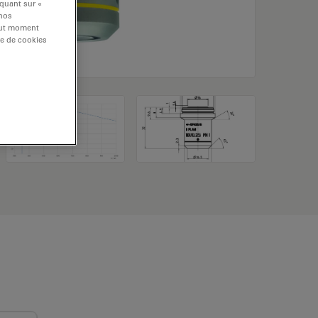
iquant sur «
 nos
tout moment
re de cookies