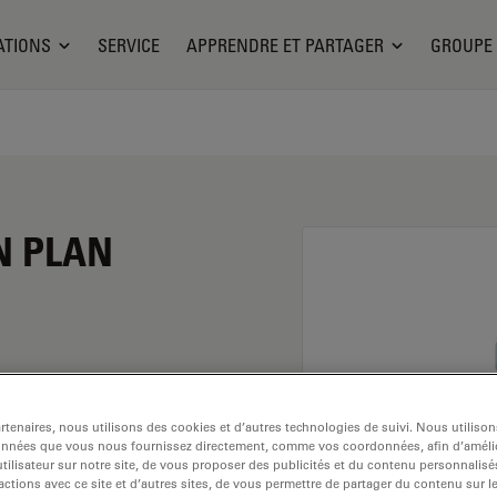
ATIONS
SERVICE
APPRENDRE ET PARTAGER
GROUPE
 N PLAN
ent de 10x et une
tenaires, nous utilisons des cookies et d’autres technologies de suivi. Nous utiliso
sation dans un
onnées que vous nous fournissez directement, comme vos coordonnées, afin d’amélio
 fixé avec un filetage
tilisateur sur notre site, de vous proposer des publicités et du contenu personnalisé
actions avec ce site et d’autres sites, de vous permettre de partager du contenu sur l
bre de 17,7 mm et un FN