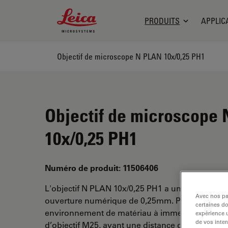
Leica Microsystems Logo
PRODUITS
APPLIC
Objectif de microscope N PLAN 10x/0,25 PH1
Objectif de microscope
10x/0,25 PH1
Numéro de produit: 11506406
L'objectif N PLAN 10x/0,25 PH1 a un grossissem
Avec nos par
ouverture numérique de 0,25mm. Pour une utili
certaines d
environnement de matériau à immersion sèche et
expérience u
de vos inter
d’objectif M25, ayant une distance de travail li