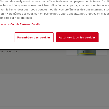
ffectuer des analyses et de mesurer l’efficacité de nos campagnes publicitaires. En cl
s les cookies », vous consentez à leur utilisation et au partage de ces données avec
 (voir le lien ci-dessous). Vous pouvez modifier vos préférences de consentement à 
ion « Paramètres des cookies » en bas de notre site. Consultez notre Notice en matiè
ir plus sur nos pratiques.
systems Cookie Partners Details
Paramètres des cookies
Autoriser tous les cookies
 Explorez notre
sélecteur
rnatives et trouvez
os besoins.