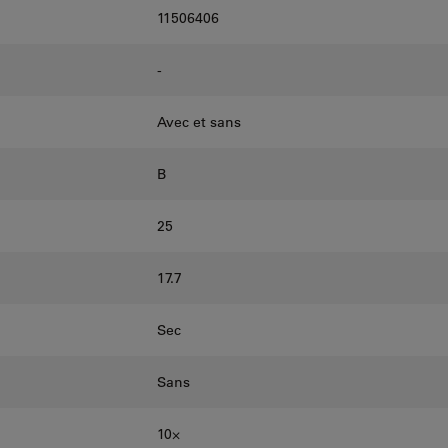
11506406
-
Avec et sans
B
25
17.7
Sec
Sans
10⨉