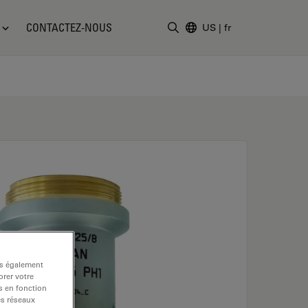
CONTACTEZ-NOUS
US
|
fr
Saisir un terme de recher
ns également
rer votre
s en fonction
es réseaux