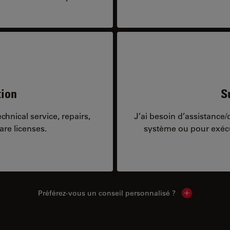
tion
S
hnical service, repairs,
J’ai besoin d’assistance
are licenses.
système ou pour exécu
Préférez-vous un conseil personnalisé ?
Show local c