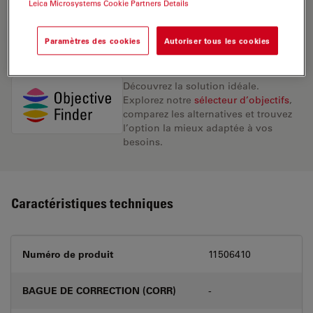
Leica Microsystems Cookie Partners Details
DEMANDE DE DEVIS
Paramètres des cookies
Autoriser tous les cookies
Découvrez la solution idéale.
Explorez notre
sélecteur d’objectifs
,
comparez les alternatives et trouvez
l’option la mieux adaptée à vos
besoins.
Caractéristiques techniques
Numéro de produit
11506410
BAGUE DE CORRECTION (CORR)
-