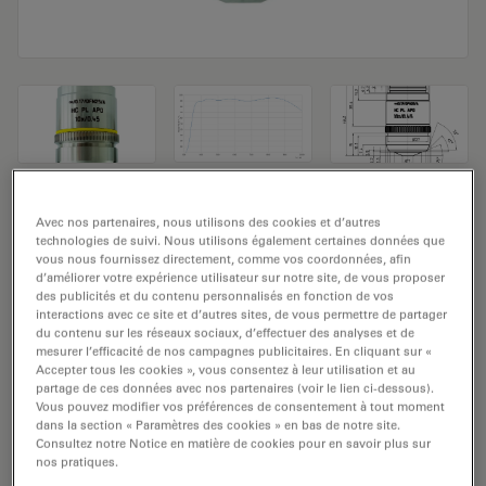
Objectif de microscope HC PL APO
Avec nos partenaires, nous utilisons des cookies et d’autres
technologies de suivi. Nous utilisons également certaines données que
10x/0,45
vous nous fournissez directement, comme vos coordonnées, afin
d’améliorer votre expérience utilisateur sur notre site, de vous proposer
Numéro de produit: 11506410
des publicités et du contenu personnalisés en fonction de vos
interactions avec ce site et d’autres sites, de vous permettre de partager
du contenu sur les réseaux sociaux, d’effectuer des analyses et de
L'objectif HC PL APO 10x/0,45 a un grossissement de
mesurer l’efficacité de nos campagnes publicitaires. En cliquant sur «
10x et une ouverture numérique de 0,45mm. Pour une
Accepter tous les cookies », vous consentez à leur utilisation et au
partage de ces données avec nos partenaires (voir le lien ci-dessous).
utilisation dans un environnement matériel en
Vous pouvez modifier vos préférences de consentement à tout moment
immersion sèche, avec un objectif fileté M25 ayant une
dans la section « Paramètres des cookies » en bas de notre site.
distance de travail libre de 2,8 mm et un NC (numéro
Consultez notre Notice en matière de cookies pour en savoir plus sur
nos pratiques.
de champ) de 25.