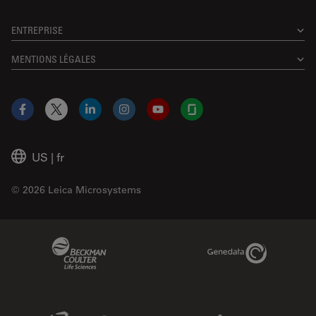
ENTREPRISE
MENTIONS LÉGALES
Facebook
X
LinkedIn
Instagram
YouTube
Glassdoor
US
|
fr
© 2026 Leica Microsystems
Beckman Coulter Link
Genedata Link
IDBS Link
Abcam Limited