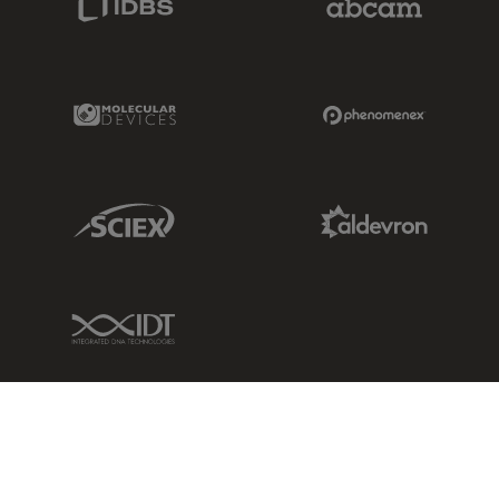
Molecular Devices Link
Phenomenex L
Sciex Link
Aldevron Link
IDT Link