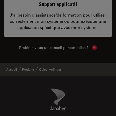
Support applicatif
J’ai besoin d’assistance/de formation pour utiliser
correctement mon système ou pour exécuter une
application spécifique avec mon système.
Préférez-vous un conseil personnalisé ?
Show local c
Accueil
Produits
Objectivefinder
Danaher Logo
Footer