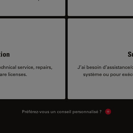
tion
S
hnical service, repairs,
J’ai besoin d’assistance
are licenses.
système ou pour exécu
Préférez-vous un conseil personnalisé ?
Show local c