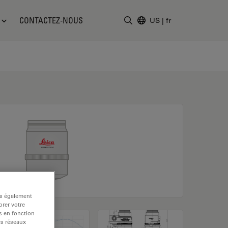
CONTACTEZ-NOUS
US
|
fr
Saisir un terme de recher
ns également
rer votre
s en fonction
es réseaux