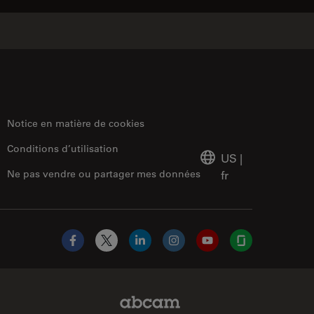
Notice en matière de cookies
Conditions d’utilisation
US
|
Ne pas vendre ou partager mes données
fr
Facebook
X
LinkedIn
Instagram
YouTube
Glassdoor
Abcam Limited Link