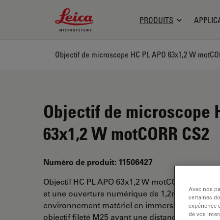
Leica Microsystems Logo
PRODUITS
APPLIC
Objectif de microscope HC PL APO 63x1,2 W motC
Objectif de microscope
63x1,2 W motCORR CS2
Numéro de produit: 11506427
Objectif HC PL APO 63x1,2 W motCORR CS2 a u
Avec nos par
et une ouverture numérique de 1,2mm. Pour une
certaines d
environnement matériel en immersion dans l’ea
expérience u
de vos inter
objectif fileté M25 ayant une distance de travail