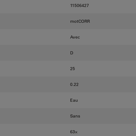
11506427
motCORR
Avec
D
25
0.22
Eau
Sans
63⨉