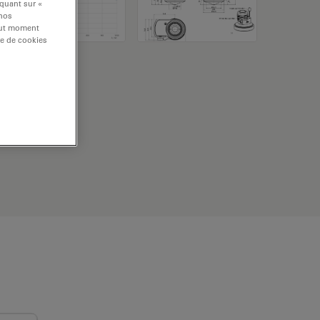
iquant sur «
 nos
tout moment
re de cookies