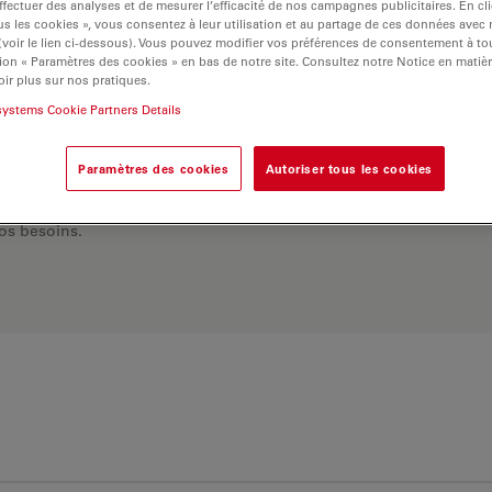
ffectuer des analyses et de mesurer l’efficacité de nos campagnes publicitaires. En cl
s les cookies », vous consentez à leur utilisation et au partage de ces données avec
 (voir le lien ci-dessous). Vous pouvez modifier vos préférences de consentement à 
ion « Paramètres des cookies » en bas de notre site. Consultez notre Notice en matiè
ir plus sur nos pratiques.
systems Cookie Partners Details
Paramètres des cookies
Autoriser tous les cookies
 Explorez notre
sélecteur
rnatives et trouvez
os besoins.