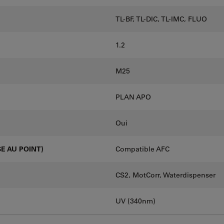
TL-BF, TL-DIC, TL-IMC, FLUO
1.2
M25
PLAN APO
Oui
E AU POINT)
Compatible AFC
CS2, MotCorr, Waterdispenser
UV (340nm)