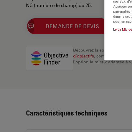
sociaux, d’e
NC (numéro de champ) de 25.
Accepter tou
partenaires
dans la sect
pour en savo
DEMANDE DE DEVIS
Leica Micro
Découvrez la solution idéale.
d’objectifs
, comparez les alte
l’option la mieux adaptée à v
Caractéristiques techniques