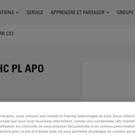
ATIONS
SERVICE
APPRENDRE ET PARTAGER
GROUPE
ORR CS2
 HC PL APO
n grossissement de 63x
tenaires, nous utilisons des cookies et d’autres technologies de suivi. Nous utiliso
 utilisation dans un
onnées que vous nous fournissez directement, comme vos coordonnées, afin d’amélio
u, avec un
tilisateur sur notre site, de vous proposer des publicités et du contenu personnalisé
actions avec ce site et d’autres sites, de vous permettre de partager du contenu sur l
 libre de 0,22 mm et un