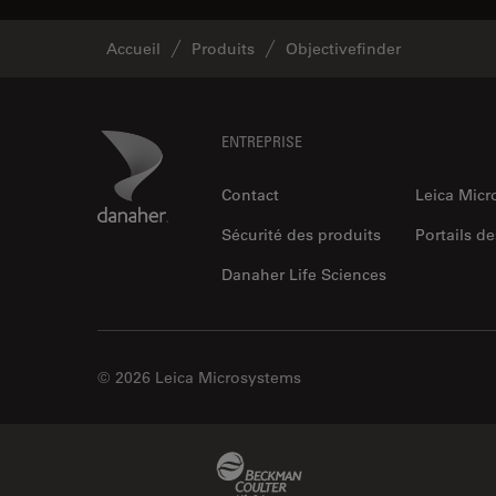
Accueil
Produits
Objectivefinder
Footer
Danaher Logo
ENTREPRISE
Contact
Leica Mic
Sécurité des produits
Portails de
Danaher Life Sciences
© 2026 Leica Microsystems
Beckman Coulter Link