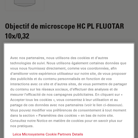
Objectif de microscope HC PL FLUOTAR
10x/0,32
Numéro de produit: 11506432
Avec nos partenaires, nous utilisons des cookies et d’autres
L'objectif HC PL FLUOTAR 10x/0,32 a un grossissement
technologies de suivi. Nous utilisons également certaines données que
de 10x et une ouverture numérique de 0,32mm. Pour
vous nous fournissez directement, comme vos coordonnées, afin
d’améliorer votre expérience utilisateur sur notre site, de vous proposer
une utilisation dans un environnement matériel en
des publicités et du contenu personnalisés en fonction de vos
immersion sèche, avec un objectif fileté M25 ayant une
interactions avec ce site et d’autres sites, de vous permettre de partager
du contenu sur les réseaux sociaux, d’effectuer des analyses et de
distance de travail libre de 11,2 mm et un NC (numéro
mesurer l’efficacité de nos campagnes publicitaires. En cliquant sur «
de champ) de 25.
Accepter tous les cookies », vous consentez à leur utilisation et au
partage de ces données avec nos partenaires (voir le lien ci-dessous).
Vous pouvez modifier vos préférences de consentement à tout moment
dans la section « Paramètres des cookies » en bas de notre site.
DEMANDE DE DEVIS
Consultez notre Notice en matière de cookies pour en savoir plus sur
nos pratiques.
Leica Microsystems Cookie Partners Details