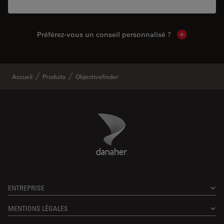
Préférez-vous un conseil personnalisé ?
Show local c
Accueil
Produits
Objectivefinder
Danaher Logo
Footer
ENTREPRISE
MENTIONS LÉGALES