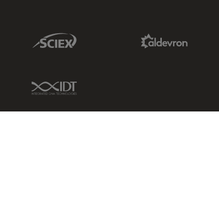
Sciex Link
Aldevron Link
IDT Link