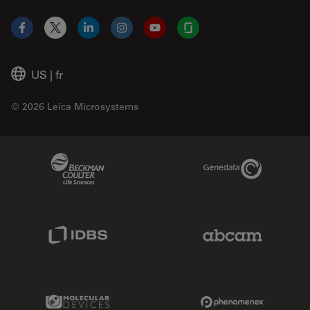
Facebook
X
LinkedIn
Instagram
YouTube
Glassdoor
US
|
fr
© 2026 Leica Microsystems
Beckman Coulter Link
Genedata Link
IDBS Link
Abcam Limited
Molecular Devices Link
Phenomenex L