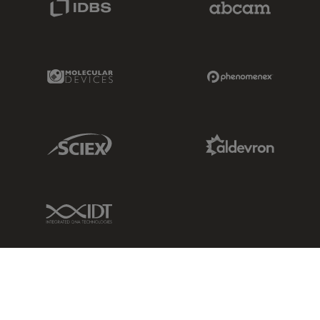
Molecular Devices Link
Phenomenex L
Sciex Link
Aldevron Link
IDT Link