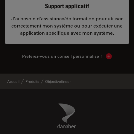
Support applicatif
J’ai besoin d’assistance/de formation pour utiliser
correctement mon système ou pour exécuter une
application spécifique avec mon système.
Préférez-vous un conseil personnalisé ?
Show local c
Accueil
Produits
Objectivefinder
Danaher Logo
Footer