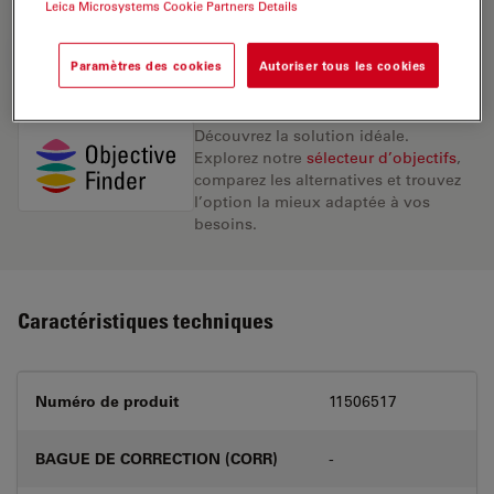
Leica Microsystems Cookie Partners Details
DEMANDE DE DEVIS
Paramètres des cookies
Autoriser tous les cookies
Découvrez la solution idéale.
Explorez notre
sélecteur d’objectifs
,
comparez les alternatives et trouvez
l’option la mieux adaptée à vos
besoins.
Caractéristiques techniques
Numéro de produit
11506517
BAGUE DE CORRECTION (CORR)
-