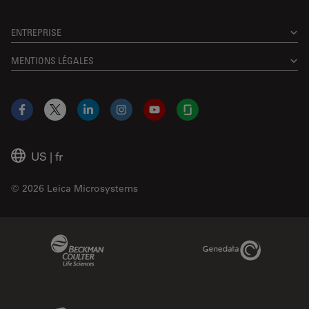
ENTREPRISE
MENTIONS LÉGALES
Facebook
X
LinkedIn
Instagram
YouTube
Glassdoor
US
|
fr
© 2026 Leica Microsystems
Beckman Coulter Link
Genedata Link
IDBS Link
Abcam Limited