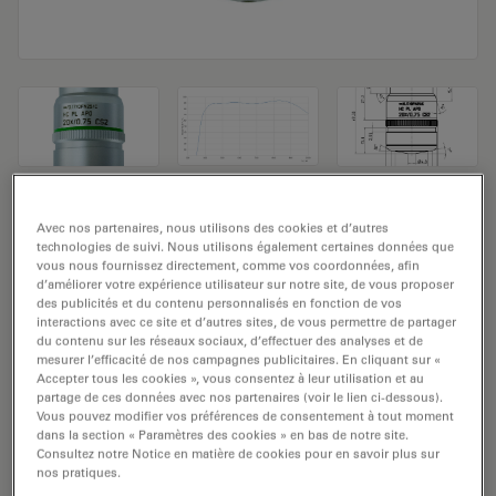
Objectif de microscope HC PL APO
Avec nos partenaires, nous utilisons des cookies et d’autres
technologies de suivi. Nous utilisons également certaines données que
20x/0,75 CS2
vous nous fournissez directement, comme vos coordonnées, afin
d’améliorer votre expérience utilisateur sur notre site, de vous proposer
Numéro de produit: 11506517
des publicités et du contenu personnalisés en fonction de vos
interactions avec ce site et d’autres sites, de vous permettre de partager
du contenu sur les réseaux sociaux, d’effectuer des analyses et de
L'objectif HC PL APO 20x/0,75 CS2 a un grossissement
mesurer l’efficacité de nos campagnes publicitaires. En cliquant sur «
de 20x et une ouverture numérique de 0,75mm. Pour
Accepter tous les cookies », vous consentez à leur utilisation et au
partage de ces données avec nos partenaires (voir le lien ci-dessous).
une utilisation dans un environnement matériel en
Vous pouvez modifier vos préférences de consentement à tout moment
immersion sèche, avec un objectif fileté M25 ayant une
dans la section « Paramètres des cookies » en bas de notre site.
distance de travail libre de 0,62 mm et un NC (numéro
Consultez notre Notice en matière de cookies pour en savoir plus sur
nos pratiques.
de champ) de 25.