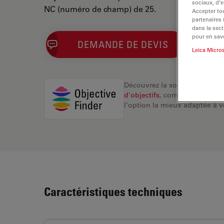
sociaux, d’e
NC (numéro de champ) de 25.
Accepter tou
partenaires
dans la sect
pour en savo
DEMANDE DE DEVIS
Leica Micro
Découvrez la solution idéale.
d’objectifs
, comparez les alte
l’option la mieux adaptée à v
Caractéristiques techniques