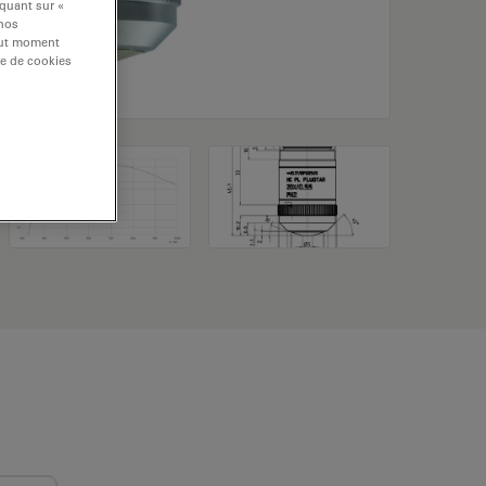
iquant sur «
 nos
tout moment
re de cookies