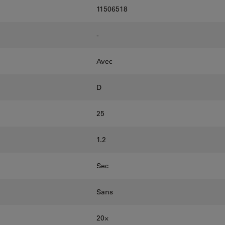
11506518
-
Avec
D
25
1.2
Sec
Sans
20⨉