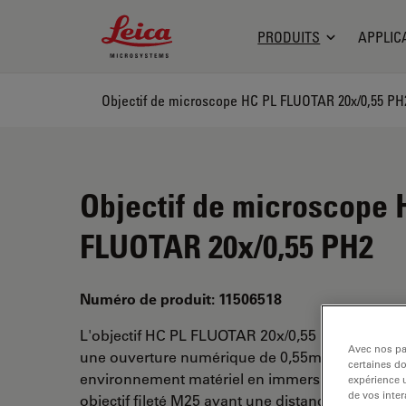
Leica Microsystems Logo
PRODUITS
APPLIC
Objectif de microscope HC PL FLUOTAR 20x/0,55 PH
Objectif de microscope 
FLUOTAR 20x/0,55 PH2
Numéro de produit: 11506518
L'objectif HC PL FLUOTAR 20x/0,55 PH2 a un gr
Avec nos par
une ouverture numérique de 0,55mm. Pour une u
certaines d
environnement matériel en immersion sèche, a
expérience u
de vos inter
objectif fileté M25 ayant une distance de travail