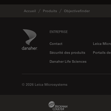
Accueil
Produits
Objectivefinder
Footer
Danaher Logo
ENTREPRISE
Contact
Leica Mic
Sécurité des produits
Portails de
Danaher Life Sciences
© 2026 Leica Microsystems
Beckman Coulter Link