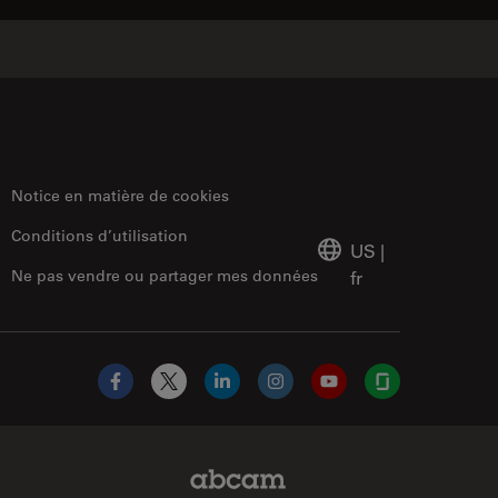
Notice en matière de cookies
Conditions d’utilisation
US
|
Ne pas vendre ou partager mes données
fr
Facebook
X
LinkedIn
Instagram
YouTube
Glassdoor
Abcam Limited Link