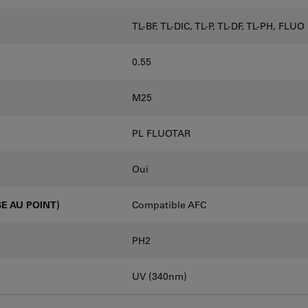
TL-BF, TL-DIC, TL-P, TL-DF, TL-PH, FLUO
0.55
M25
PL FLUOTAR
Oui
E AU POINT)
Compatible AFC
PH2
UV (340nm)