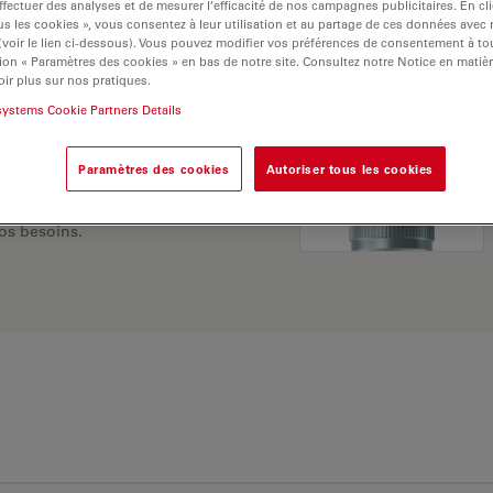
ffectuer des analyses et de mesurer l’efficacité de nos campagnes publicitaires. En cl
s les cookies », vous consentez à leur utilisation et au partage de ces données avec
 (voir le lien ci-dessous). Vous pouvez modifier vos préférences de consentement à 
ion « Paramètres des cookies » en bas de notre site. Consultez notre Notice en matiè
ir plus sur nos pratiques.
systems Cookie Partners Details
Paramètres des cookies
Autoriser tous les cookies
 Explorez notre
sélecteur
rnatives et trouvez
os besoins.