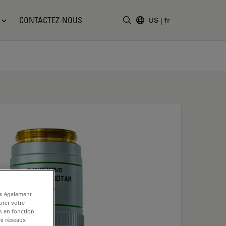
CONTACTEZ-NOUS
US
|
fr
Saisir un terme de recher
ns également
rer votre
s en fonction
es réseaux