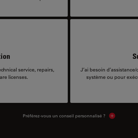
tion
S
hnical service, repairs,
J’ai besoin d’assistance
are licenses.
système ou pour exécu
Préférez-vous un conseil personnalisé ?
Show local c