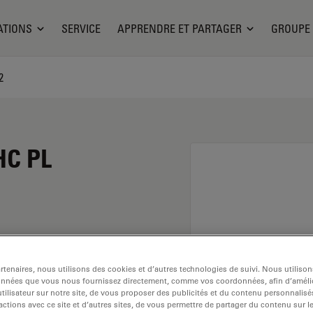
ATIONS
SERVICE
APPRENDRE ET PARTAGER
GROUPE
2
HC PL
ossissement de 20x et
tenaires, nous utilisons des cookies et d’autres technologies de suivi. Nous utiliso
tilisation dans un
onnées que vous nous fournissez directement, comme vos coordonnées, afin d’amélio
vec un
tilisateur sur notre site, de vous proposer des publicités et du contenu personnalisé
actions avec ce site et d’autres sites, de vous permettre de partager du contenu sur l
 libre de 1,2 mm et un