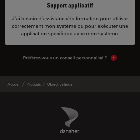
Support applicatif
J’ai besoin d’assistance/de formation pour utiliser
correctement mon système ou pour exécuter une
application spécifique avec mon système.
Préférez-vous un conseil personnalisé ?
Show local c
Accueil
Produits
Objectivefinder
Danaher Logo
Footer