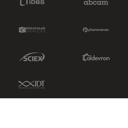
Molecular Devices Link
Phenomenex L
Sciex Link
Aldevron Link
IDT Link