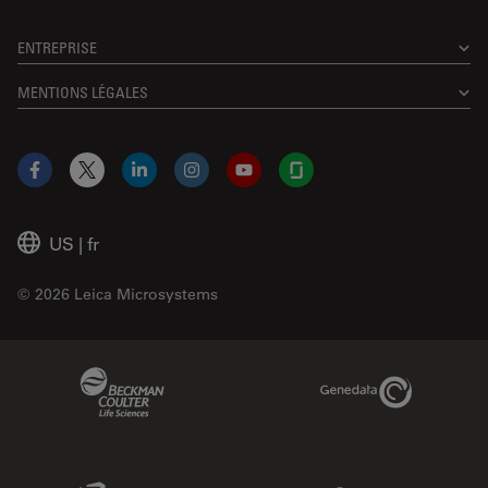
ENTREPRISE
MENTIONS LÉGALES
Facebook
X
LinkedIn
Instagram
YouTube
Glassdoor
US
|
fr
© 2026 Leica Microsystems
Beckman Coulter Link
Genedata Link
IDBS Link
Abcam Limited