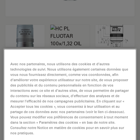
Objectif de microscope HC PL FLUOTAR
Avec nos partenaires, nous utilisons des cookies et d’autres
technologies de suivi. Nous utilisons également certaines données que
100x/1,32 OIL
vous nous fournissez directement, comme vos coordonnées, afin
d’améliorer votre expérience utilisateur sur notre site, de vous proposer
Numéro de produit: 11506528
des publicités et du contenu personnalisés en fonction de vos
interactions avec ce site et d’autres sites, de vous permettre de partager
du contenu sur les réseaux sociaux, d’effectuer des analyses et de
L'objectif HC PL FLUOTAR 100x/1,32 OIL a un
mesurer l’efficacité de nos campagnes publicitaires. En cliquant sur «
grossissement de 100x et une ouverture numérique de
Accepter tous les cookies », vous consentez à leur utilisation et au
partage de ces données avec nos partenaires (voir le lien ci-dessous).
1,32mm. Pour une utilisation dans un environnement
Vous pouvez modifier vos préférences de consentement à tout moment
matériel en immersion dans l’huile, avec un
dans la section « Paramètres des cookies » en bas de notre site.
objectif fileté M25 ayant une distance de travail libre de
Consultez notre Notice en matière de cookies pour en savoir plus sur
nos pratiques.
0,27 mm et un NC (numéro de champ) de 25.