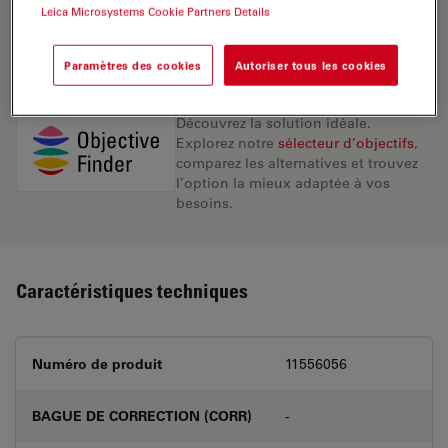
Leica Microsystems Cookie Partners Details
DEMANDE DE DEVIS
Paramètres des cookies
Autoriser tous les cookies
Découvrez la solution idéale.
Explorez notre
sélecteur d’objectifs
,
comparez les alternatives et trouvez
l’option la mieux adaptée à vos
besoins.
Caractéristiques techniques
Numéro de produit
11556056
BAGUE DE CORRECTION (CORR)
-