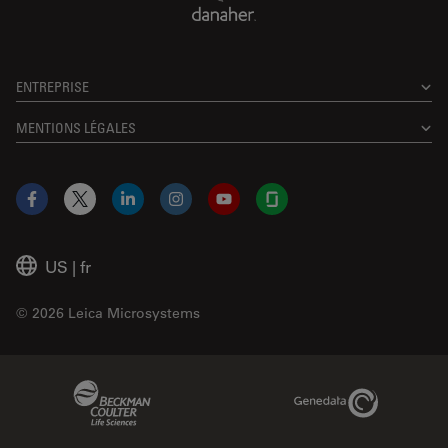
ENTREPRISE
MENTIONS LÉGALES
Facebook
X
LinkedIn
Instagram
YouTube
Glassdoor
US
|
fr
© 2026 Leica Microsystems
Beckman Coulter Link
Genedata Link