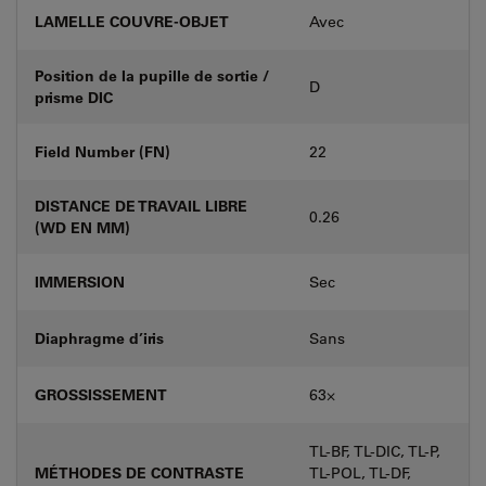
LAMELLE COUVRE-OBJET
Avec
Position de la pupille de sortie /
D
prisme DIC
Field Number (FN)
22
DISTANCE DE TRAVAIL LIBRE
0.26
(WD EN MM)
IMMERSION
Sec
Diaphragme d’iris
Sans
GROSSISSEMENT
63⨉
TL-BF, TL-DIC, TL-P,
MÉTHODES DE CONTRASTE
TL-POL, TL-DF,