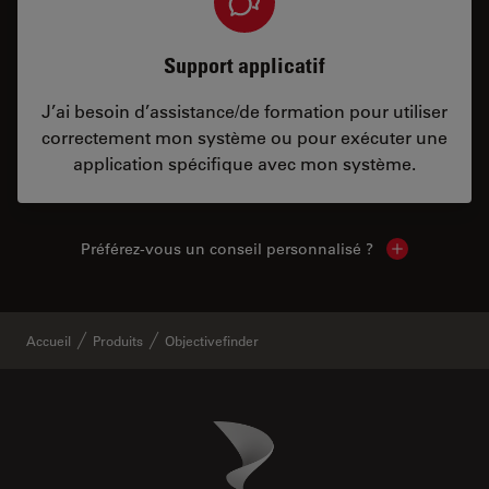
Support applicatif
J’ai besoin d’assistance/de formation pour utiliser
correctement mon système ou pour exécuter une
application spécifique avec mon système.
Préférez-vous un conseil personnalisé ?
Show local c
Accueil
Produits
Objectivefinder
Danaher Logo
Footer