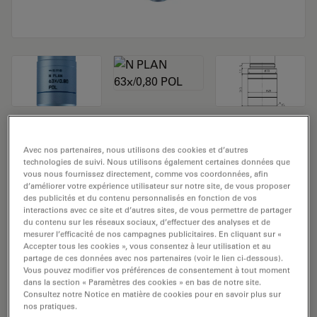
Objectif de microscope N PLAN 63x/0,80
Avec nos partenaires, nous utilisons des cookies et d’autres
POL
technologies de suivi. Nous utilisons également certaines données que
vous nous fournissez directement, comme vos coordonnées, afin
d’améliorer votre expérience utilisateur sur notre site, de vous proposer
Numéro de produit: 11556056
des publicités et du contenu personnalisés en fonction de vos
interactions avec ce site et d’autres sites, de vous permettre de partager
L'objectif N PLAN 63x/0,80 POL a un grossissement de
du contenu sur les réseaux sociaux, d’effectuer des analyses et de
mesurer l’efficacité de nos campagnes publicitaires. En cliquant sur «
63x et une ouverture numérique de 0,8mm. Pour une
Accepter tous les cookies », vous consentez à leur utilisation et au
utilisation dans un environnement matériel en
partage de ces données avec nos partenaires (voir le lien ci-dessous).
Vous pouvez modifier vos préférences de consentement à tout moment
immersion sèche, avec un objectif fileté M25 ayant une
dans la section « Paramètres des cookies » en bas de notre site.
distance de travail libre de 0,26 mm et un NC (numéro
Consultez notre Notice en matière de cookies pour en savoir plus sur
de champ) de 22.
nos pratiques.