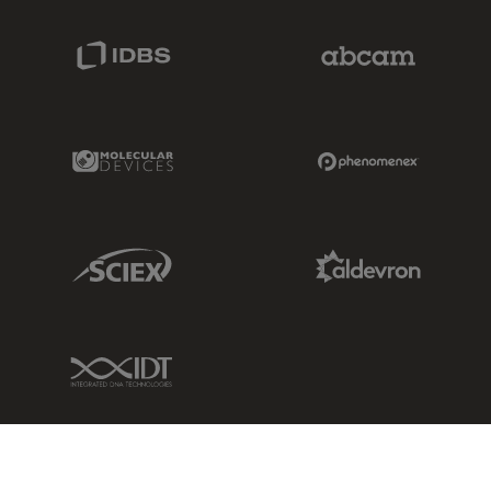
IDBS Link
Abcam Limited
Molecular Devices Link
Phenomenex L
Sciex Link
Aldevron Link
IDT Link