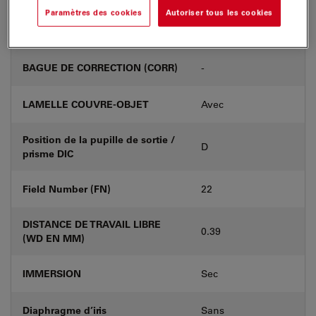
Paramètres des cookies
Autoriser tous les cookies
Numéro de produit
11556083
BAGUE DE CORRECTION (CORR)
-
LAMELLE COUVRE-OBJET
Avec
Position de la pupille de sortie /
D
prisme DIC
Field Number (FN)
22
DISTANCE DE TRAVAIL LIBRE
0.39
(WD EN MM)
IMMERSION
Sec
Diaphragme d’iris
Sans