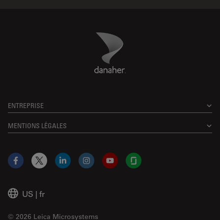
Danaher Logo
Footer
ENTREPRISE
MENTIONS LÉGALES
Facebook
X
LinkedIn
Instagram
YouTube
Glassdoor
US
|
fr
© 2026 Leica Microsystems