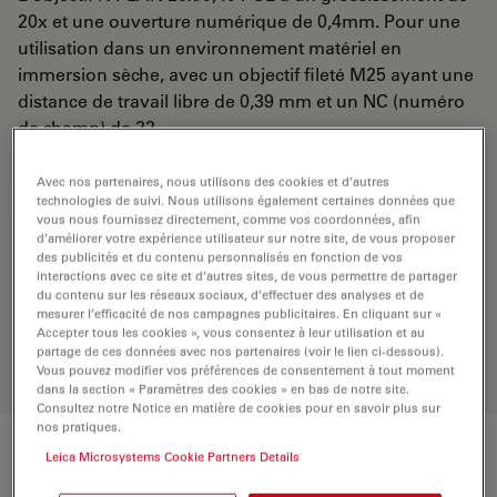
20x et une ouverture numérique de 0,4mm. Pour une
utilisation dans un environnement matériel en
immersion sèche, avec un objectif fileté M25 ayant une
distance de travail libre de 0,39 mm et un NC (numéro
de champ) de 22.
Avec nos partenaires, nous utilisons des cookies et d’autres
DEMANDE DE DEVIS
technologies de suivi. Nous utilisons également certaines données que
vous nous fournissez directement, comme vos coordonnées, afin
d’améliorer votre expérience utilisateur sur notre site, de vous proposer
des publicités et du contenu personnalisés en fonction de vos
interactions avec ce site et d’autres sites, de vous permettre de partager
Découvrez la solution idéale.
du contenu sur les réseaux sociaux, d’effectuer des analyses et de
Explorez notre
sélecteur d’objectifs
,
mesurer l’efficacité de nos campagnes publicitaires. En cliquant sur «
comparez les alternatives et trouvez
Accepter tous les cookies », vous consentez à leur utilisation et au
l’option la mieux adaptée à vos
partage de ces données avec nos partenaires (voir le lien ci-dessous).
besoins.
Vous pouvez modifier vos préférences de consentement à tout moment
dans la section « Paramètres des cookies » en bas de notre site.
Consultez notre Notice en matière de cookies pour en savoir plus sur
nos pratiques.
Leica Microsystems Cookie Partners Details
Caractéristiques techniques