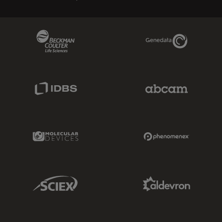
Beckman Coulter Link
Genedata Link
IDBS Link
Abcam Limited
Molecular Devices Link
Phenomenex L
Sciex Link
Aldevron Link