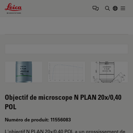
Leica Microsystems Logo
Togg
Saisir un t
Objectif de microscope N PLAN 20x/0,40
POL
Numéro de produit: 11556083
L'objectif N PLAN 20x/0,40 POL a un grossissement de