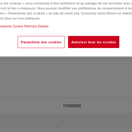
rnatives et trouvez
s les cookies », vous consentez à leur utilisation et au partage de ces données avec
os besoins.
 (voir le lien ci-dessous). Vous pouvez modifier vos préférences de consentement à 
ion « Paramètres des cookies » en bas de notre site. Consultez notre Notice en matiè
ir plus sur nos pratiques.
systems Cookie Partners Details
Paramètres des cookies
Autoriser tous les cookies
11556090
-