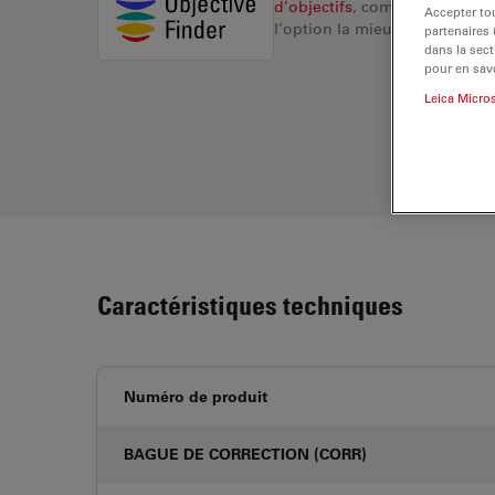
d’objectifs
, comparez les alte
Accepter tou
l’option la mieux adaptée à v
partenaires
dans la sect
pour en savo
Leica Micro
Caractéristiques techniques
Numéro de produit
BAGUE DE CORRECTION (CORR)