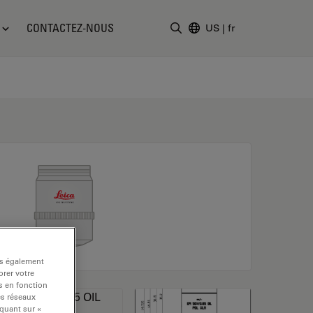
CONTACTEZ-NOUS
US
|
fr
Saisir un terme de recher
ns également
rer votre
s en fonction
es réseaux
iquant sur «