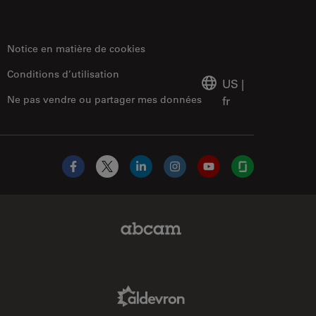
Notice en matière de cookies
Conditions d’utilisation
US
|
Ne pas vendre ou partager mes données
fr
Facebook
X
LinkedIn
Instagram
YouTube
Glassdoor
Abcam Limited Link
Aldevron Link