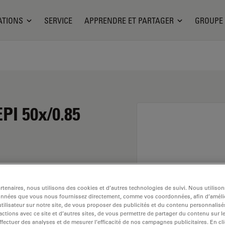
ATIONS
SERVICE
APPRENDRE ET PARTAGER
GROUPE
PI 50x/0.85
tenaires, nous utilisons des cookies et d’autres technologies de suivi. Nous utiliso
onnées que vous nous fournissez directement, comme vos coordonnées, afin d’amélio
tilisateur sur notre site, de vous proposer des publicités et du contenu personnalisé
actions avec ce site et d’autres sites, de vous permettre de partager du contenu sur l
 Explorez notre
sélecteur
ffectuer des analyses et de mesurer l’efficacité de nos campagnes publicitaires. En cl