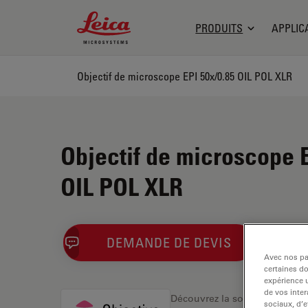
Leica Microsystems Logo
PRODUITS
APPLIC
Objectif de microscope EPI 50x/0.85 OIL POL XLR
Objectif de microscope E
OIL POL XLR
DEMANDE DE DEVIS
Avec nos par
certaines d
expérience u
de vos inter
Découvrez la solution idéale.
sociaux, d’e