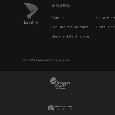
Footer
Danaher Logo
ENTREPRISE
Contact
Leica Mic
Sécurité des produits
Portails de
Danaher Life Sciences
© 2026 Leica Microsystems
Beckman Coulter Link
Molecular Devices Link