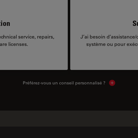
tion
S
hnical service, repairs,
J’ai besoin d’assistance
are licenses.
système ou pour exécu
Préférez-vous un conseil personnalisé ?
Show local c