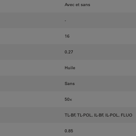
Avec et sans
-
16
0.27
Huile
Sans
50⨉
TL-BF, TL-POL, IL-BF, IL-POL, FLUO
0.85