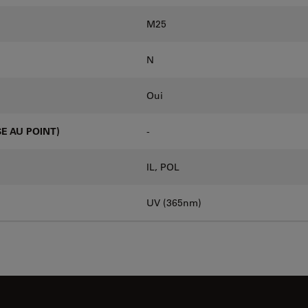
M25
N
Oui
E AU POINT)
-
IL, POL
UV (365nm)