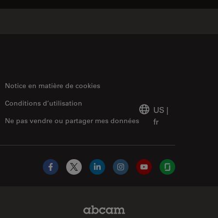
Notice en matière de cookies
Conditions d’utilisation
US
|
Ne pas vendre ou partager mes données
fr
Facebook
X
LinkedIn
Instagram
YouTube
Glassdoor
Abcam Limited Link