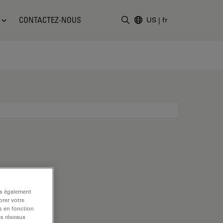
CONTACTEZ-NOUS
US
|
fr
Saisir un terme de recher
ns également
rer votre
s en fonction
es réseaux