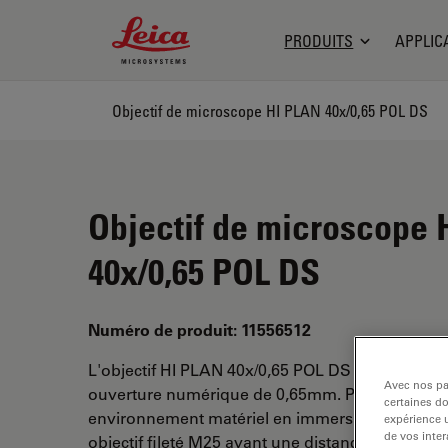
Leica Microsystems Logo
PRODUITS
APPLIC
Objectif de microscope HI PLAN 40x/0,65 POL DS
Objectif de microscope
40x/0,65 POL DS
Numéro de produit: 11556512
L'objectif HI PLAN 40x/0,65 POL DS a un grossi
Avec nos par
ouverture numérique de 0,65mm. Pour une utili
certaines d
environnement matériel en immersion sèche, a
expérience u
de vos inter
objectif fileté M25 ayant une distance de travail