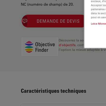
sociaux, d’e
NC (numéro de champ) de 20.
Accepter tou
partenaires
dans la sect
pour en savo
DEMANDE DE DEVIS
Leica Micro
Découvrez la solution idéale.
d’objectifs
, comparez les alte
l’option la mieux adaptée à v
Caractéristiques techniques