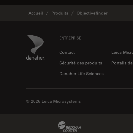
Accueil
Produits
Objectivefinder
Footer
Danaher Logo
ENTREPRISE
Contact
Leica Mic
Sécurité des produits
Portails de
Danaher Life Sciences
© 2026 Leica Microsystems
Beckman Coulter Link