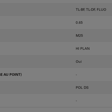
TL-BF, TL-DF, FLUO
0.65
M25
HI PLAN
Oui
E AU POINT)
-
POL DS
-