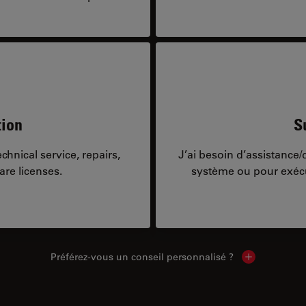
tion
S
hnical service, repairs,
J’ai besoin d’assistance
are licenses.
système ou pour exécu
Préférez-vous un conseil personnalisé ?
Show local c