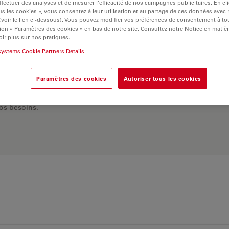
ffectuer des analyses et de mesurer l’efficacité de nos campagnes publicitaires. En cl
s les cookies », vous consentez à leur utilisation et au partage de ces données avec
 (voir le lien ci-dessous). Vous pouvez modifier vos préférences de consentement à 
ion « Paramètres des cookies » en bas de notre site. Consultez notre Notice en matiè
ir plus sur nos pratiques.
systems Cookie Partners Details
Paramètres des cookies
Autoriser tous les cookies
 Explorez notre
sélecteur
rnatives et trouvez
os besoins.