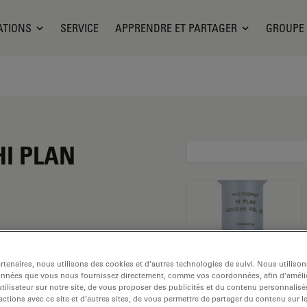
ATIONS
SERVICE
APPRENDRE ET PARTAGER
GROUPE
 HI PLAN
ssement de 40x et une
tenaires, nous utilisons des cookies et d’autres technologies de suivi. Nous utiliso
sation dans un
onnées que vous nous fournissez directement, comme vos coordonnées, afin d’amélio
vec un
tilisateur sur notre site, de vous proposer des publicités et du contenu personnalisé
actions avec ce site et d’autres sites, de vous permettre de partager du contenu sur l
 libre de 0,36 mm et un