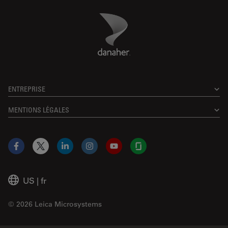
Danaher Logo
Footer
ENTREPRISE
MENTIONS LÉGALES
Facebook
X
LinkedIn
Instagram
YouTube
Glassdoor
US
|
fr
© 2026 Leica Microsystems