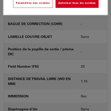
Paramètres des cookies
Autoriser tous les cookies
Numéro de produit
11566070
BAGUE DE CORRECTION (CORR)
-
LAMELLE COUVRE-OBJET
Sans
Position de la pupille de sortie / prisme
-
DIC
Field Number (FN)
20
DISTANCE DE TRAVAIL LIBRE (WD EN
1.15
MM)
IMMERSION
Sec
Diaphragme d’iris
Sans