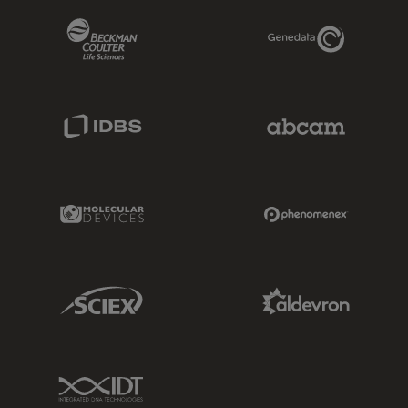
Beckman Coulter Link
Genedata Link
IDBS Link
Abcam Limited
Molecular Devices Link
Phenomenex L
Sciex Link
Aldevron Link
IDT Link