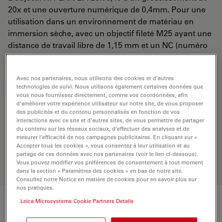
20x et une ouverture numérique de 0,4mm. Pour une
utilisation dans un environnement de matériau en
immersion sèche, avec un objectif fileté M25 ayant une
distance de travail libre de 1,15 mm et un NC (numéro
de champ) de 20.
Avec nos partenaires, nous utilisons des cookies et d’autres
technologies de suivi. Nous utilisons également certaines données que
DEMANDE DE DEVIS
vous nous fournissez directement, comme vos coordonnées, afin
d’améliorer votre expérience utilisateur sur notre site, de vous proposer
des publicités et du contenu personnalisés en fonction de vos
interactions avec ce site et d’autres sites, de vous permettre de partager
Découvrez la solution idéale.
du contenu sur les réseaux sociaux, d’effectuer des analyses et de
Explorez notre
sélecteur d’objectifs
,
mesurer l’efficacité de nos campagnes publicitaires. En cliquant sur «
comparez les alternatives et trouvez
Accepter tous les cookies », vous consentez à leur utilisation et au
l’option la mieux adaptée à vos
partage de ces données avec nos partenaires (voir le lien ci-dessous).
Vous pouvez modifier vos préférences de consentement à tout moment
besoins.
dans la section « Paramètres des cookies » en bas de notre site.
Consultez notre Notice en matière de cookies pour en savoir plus sur
nos pratiques.
Leica Microsystems Cookie Partners Details
Caractéristiques techniques