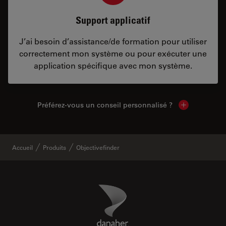
Support applicatif
J’ai besoin d’assistance/de formation pour utiliser
correctement mon système ou pour exécuter une
application spécifique avec mon système.
Préférez-vous un conseil personnalisé ?
Show local c
Accueil
Produits
Objectivefinder
Danaher Logo
Footer