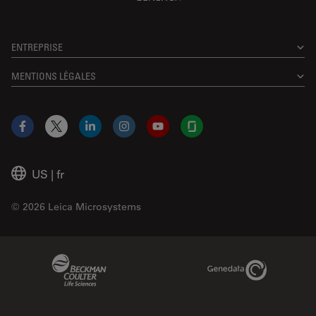
ENTREPRISE
MENTIONS LÉGALES
Facebook
X
LinkedIn
Instagram
YouTube
Glassdoor
US
|
fr
© 2026 Leica Microsystems
Beckman Coulter Link
Genedata Link