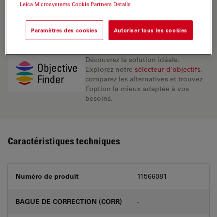
Leica Microsystems Cookie Partners Details
DEMANDE DE DEVIS
Paramètres des cookies
Autoriser tous les cookies
Découvrez la solution idéale.
Explorez notre
sélecteur d’objectifs
,
comparez les alternatives et trouvez
l’option la mieux adaptée à vos
besoins.
Caractéristiques techniques
Numéro de produit
11566081
BAGUE DE CORRECTION (CORR)
-