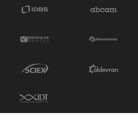
IDBS Link
Abcam Limited
Molecular Devices Link
Phenomenex L
Sciex Link
Aldevron Link
IDT Link