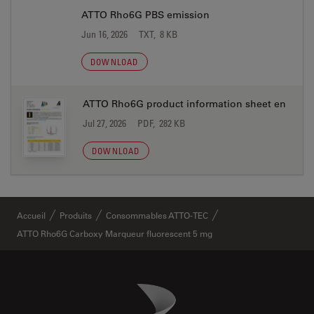
ATTO Rho6G PBS emission
Jun 16, 2026
TXT, 8 KB
DOWNLOAD
ATTO Rho6G product information sheet en
Jul 27, 2026
PDF, 282 KB
DOWNLOAD
Accueil
Produits
Consommables ATTO-TEC
ATTO Rho6G Carboxy Marqueur fluorescent 5 mg
Danaher Logo
Footer