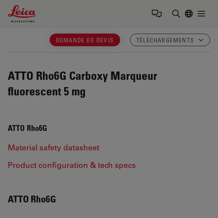
Leica Microsystems Logo
Togg
Saisir un t
DEMANDE DE DEVIS
TÉLÉCHARGEMENTS
ATTO Rho6G Carboxy Marqueur
fluorescent 5 mg
ATTO Rho6G
Material safety datasheet
Product configuration & tech specs
ATTO Rho6G