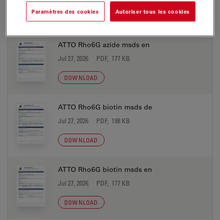
Paramètres des cookies
Autoriser tous les cookies
DOWNLOAD
ATTO Rho6G azide msds en
Jul 27, 2026
PDF, 177 KB
DOWNLOAD
ATTO Rho6G biotin msds de
Jul 27, 2026
PDF, 198 KB
DOWNLOAD
ATTO Rho6G biotin msds en
Jul 27, 2026
PDF, 177 KB
DOWNLOAD