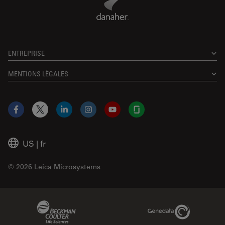
ENTREPRISE
MENTIONS LÉGALES
Facebook
X
LinkedIn
Instagram
YouTube
Glassdoor
US
|
fr
© 2026 Leica Microsystems
Beckman Coulter Link
Genedata Link