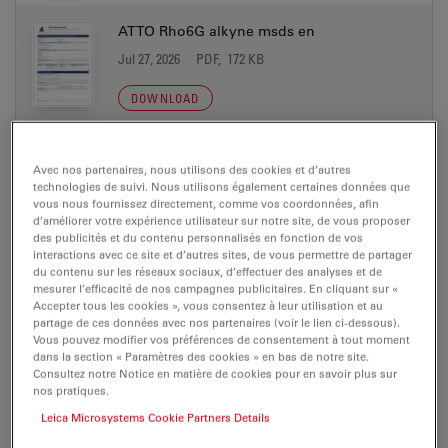
ATTO Rho6G alkyne msds en
Jul 27, 2026
PDF, 172 KB
DOWNLOAD
ATTO Rho6G amine msds de
Avec nos partenaires, nous utilisons des cookies et d’autres
Jul 27, 2026
PDF, 198 KB
technologies de suivi. Nous utilisons également certaines données que
vous nous fournissez directement, comme vos coordonnées, afin
d’améliorer votre expérience utilisateur sur notre site, de vous proposer
DOWNLOAD
des publicités et du contenu personnalisés en fonction de vos
interactions avec ce site et d’autres sites, de vous permettre de partager
du contenu sur les réseaux sociaux, d’effectuer des analyses et de
ATTO Rho6G amine msds en
mesurer l’efficacité de nos campagnes publicitaires. En cliquant sur «
Accepter tous les cookies », vous consentez à leur utilisation et au
Jul 27, 2026
PDF, 177 KB
partage de ces données avec nos partenaires (voir le lien ci-dessous).
Vous pouvez modifier vos préférences de consentement à tout moment
DOWNLOAD
dans la section « Paramètres des cookies » en bas de notre site.
Consultez notre Notice en matière de cookies pour en savoir plus sur
nos pratiques.
ATTO Rho6G azide msds de
Leica Microsystems Cookie Partners Details
Jul 27, 2026
PDF, 198 KB