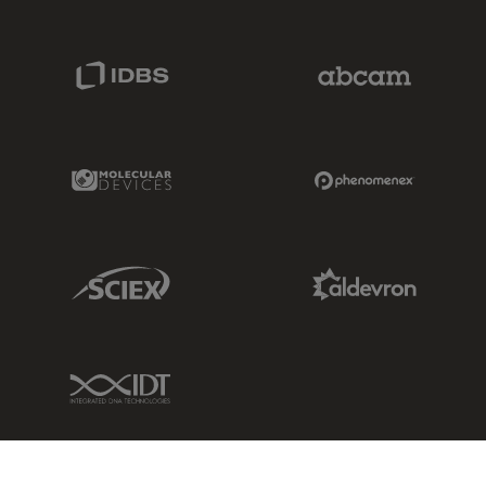
IDBS Link
Abcam Limited
Molecular Devices Link
Phenomenex L
Sciex Link
Aldevron Link
IDT Link