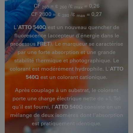
CF
= ε
/ε
= 0,26
260
260
max
CF 2800 = ε
/ε
= 0,27
280
max
L'
ATTO 540Q
est un nouveau quencher de
fluorescence (accepteur d'énergie dans le
processus
FRET
). Le marqueur se caractérise
par une forte absorption et une grande
stabilité thermique et photographique. Le
colorant est modérément hydrophile. L'
ATTO
540Q
est un colorant cationique.
Après couplage à un substrat, le colorant
porte une charge électrique nette de +1. Tel
qu'il est fourni, l'
ATTO 540Q
consiste en un
mélange de deux isomères dont l'absorption
est pratiquement identique.