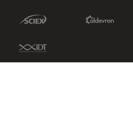
Sciex Link
Aldevron Link
IDT Link