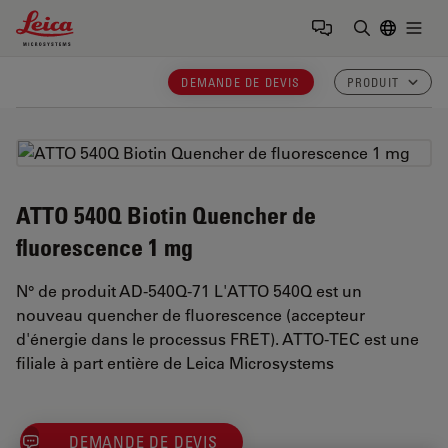
Leica Microsystems Logo
Togg
Saisir un t
DEMANDE DE DEVIS
PRODUIT
ATTO 540Q Biotin Quencher de
fluorescence 1 mg
N° de produit AD-540Q-71 L'ATTO 540Q est un
nouveau quencher de fluorescence (accepteur
d'énergie dans le processus FRET). ATTO-TEC est une
filiale à part entière de Leica Microsystems
DEMANDE DE DEVIS