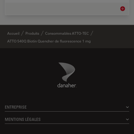
Microsc
✕
Accueil
Produits
Consommables ATTO-TEC
ATTO 540Q Biotin Quencher de fluorescence 1 mg
Danaher Logo
Footer
ENTREPRISE
MENTIONS LÉGALES