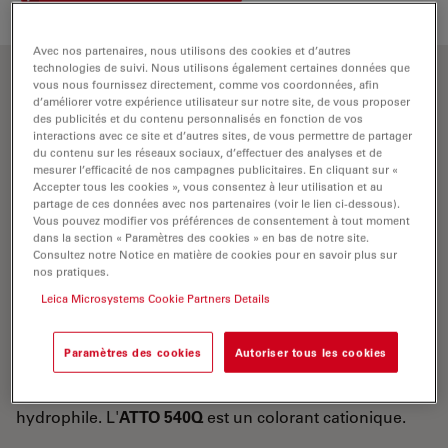
Avec nos partenaires, nous utilisons des cookies et d’autres
technologies de suivi. Nous utilisons également certaines données que
vous nous fournissez directement, comme vos coordonnées, afin
Propriétés optiques
d’améliorer votre expérience utilisateur sur notre site, de vous proposer
des publicités et du contenu personnalisés en fonction de vos
interactions avec ce site et d’autres sites, de vous permettre de partager
λ
= 543 nm
abs
du contenu sur les réseaux sociaux, d’effectuer des analyses et de
mesurer l’efficacité de nos campagnes publicitaires. En cliquant sur «
05×105
-1
-1
ε
= 1,
M
cm
max
Accepter tous les cookies », vous consentez à leur utilisation et au
partage de ces données avec nos partenaires (voir le lien ci-dessous).
CF
= ε
/ε
= 0,26
260
260
max
Vous pouvez modifier vos préférences de consentement à tout moment
dans la section « Paramètres des cookies » en bas de notre site.
CF
= ε
/ε
= 0,27
2800
280
max
Consultez notre Notice en matière de cookies pour en savoir plus sur
nos pratiques.
L'
ATTO 540Q
est un nouveau quencher de
Leica Microsystems Cookie Partners Details
fluorescence (accepteur d'énergie dans le processus
FRET
). Le marqueurse caractérise par une forte
Paramètres des cookies
Autoriser tous les cookies
absorption et une grande stabilité thermique et
photographique. Le colorant est modérément
hydrophile. L'
ATTO 540Q
est un colorant cationique.