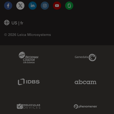
Facebook
X
LinkedIn
Instagram
YouTube
Glassdoor
US
|
fr
© 2026 Leica Microsystems
Beckman Coulter Link
Genedata Link
IDBS Link
Abcam Limited
Molecular Devices Link
Phenomenex L