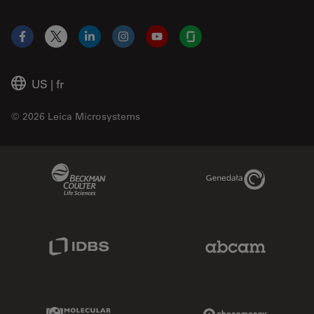
Facebook
X
LinkedIn
Instagram
YouTube
Glassdoor
US
|
fr
© 2026 Leica Microsystems
Beckman Coulter Link
Genedata Link
IDBS Link
Abcam Limited
Molecular Devices Link
Phenomenex L