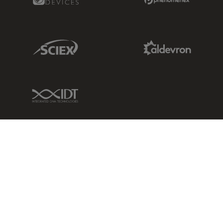
Sciex Link
Aldevron Link
IDT Link