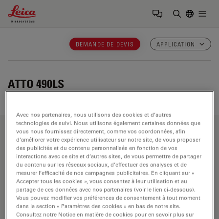
Leica Microsystems Logo
Togg
Saisir un t
DEMANDE DE DEVIS
APPLICATION
ATTO 490LS
Avec nos partenaires, nous utilisons des cookies et d’autres
technologies de suivi. Nous utilisons également certaines données que
vous nous fournissez directement, comme vos coordonnées, afin
Domaines d’application
d’améliorer votre expérience utilisateur sur notre site, de vous proposer
des publicités et du contenu personnalisés en fonction de vos
interactions avec ce site et d’autres sites, de vous permettre de partager
du contenu sur les réseaux sociaux, d’effectuer des analyses et de
mesurer l’efficacité de nos campagnes publicitaires. En cliquant sur «
Microscopes pour la recherche en sciences
Accepter tous les cookies », vous consentez à leur utilisation et au
de la vie
partage de ces données avec nos partenaires (voir le lien ci-dessous).
Vous pouvez modifier vos préférences de consentement à tout moment
dans la section « Paramètres des cookies » en bas de notre site.
Les microscopes de Leica Microsystems pour la
Consultez notre Notice en matière de cookies pour en savoir plus sur
recherche en sciences de la vie répondent aux besoins