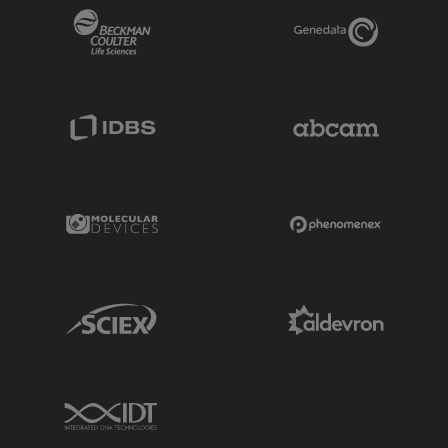
Beckman Coulter Link
Genedata Link
IDBS Link
Abcam Limited
Molecular Devices Link
Phenomenex L
Sciex Link
Aldevron Link
IDT Link