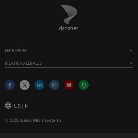
Danaher Logo
Footer
ENTREPRISE
MENTIONS LÉGALES
Facebook
X
LinkedIn
Instagram
YouTube
Glassdoor
US
|
fr
© 2026 Leica Microsystems