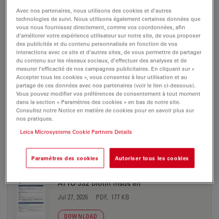
Jul 27, 2026
PDF, 198 KB
Avec nos partenaires, nous utilisons des cookies et d’autres
technologies de suivi. Nous utilisons également certaines données que
vous nous fournissez directement, comme vos coordonnées, afin
DOWNLOAD
d’améliorer votre expérience utilisateur sur notre site, de vous proposer
des publicités et du contenu personnalisés en fonction de vos
interactions avec ce site et d’autres sites, de vous permettre de partager
ATTO 532 azide msds en
du contenu sur les réseaux sociaux, d’effectuer des analyses et de
mesurer l’efficacité de nos campagnes publicitaires. En cliquant sur «
Jul 27, 2026
PDF, 177 KB
Accepter tous les cookies », vous consentez à leur utilisation et au
partage de ces données avec nos partenaires (voir le lien ci-dessous).
DOWNLOAD
Vous pouvez modifier vos préférences de consentement à tout moment
dans la section « Paramètres des cookies » en bas de notre site.
Consultez notre Notice en matière de cookies pour en savoir plus sur
nos pratiques.
ATTO 532 biotin msds de
Leica Microsystems Cookie Partners Details
Jul 27, 2026
PDF, 198 KB
DOWNLOAD
Paramètres des cookies
Autoriser tous les cookies
ATTO 532 biotin msds en
Jul 27, 2026
PDF, 177 KB
DOWNLOAD