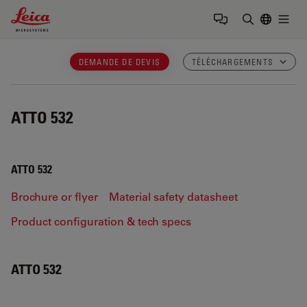
Leica Microsystems Logo
Togg
Saisir un t
DEMANDE DE DEVIS
TÉLÉCHARGEMENTS
ATTO 532
ATTO 532
Brochure or flyer
Material safety datasheet
Product configuration & tech specs
ATTO 532