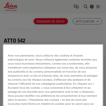
Leica Microsystems Logo
Togg
Saisir un t
DEMANDE DE DEVIS
APPLICATION
ATTO 542
Avec nos partenaires, nous utilisons des cookies et d’autres
technologies de suivi. Nous utilisons également certaines données que
vous nous fournissez directement, comme vos coordonnées, afin
Domaines d’application
d’améliorer votre expérience utilisateur sur notre site, de vous proposer
des publicités et du contenu personnalisés en fonction de vos
interactions avec ce site et d’autres sites, de vous permettre de partager
du contenu sur les réseaux sociaux, d’effectuer des analyses et de
mesurer l’efficacité de nos campagnes publicitaires. En cliquant sur «
Microscopes pour la recherche en sciences
Accepter tous les cookies », vous consentez à leur utilisation et au
de la vie
partage de ces données avec nos partenaires (voir le lien ci-dessous).
Vous pouvez modifier vos préférences de consentement à tout moment
dans la section « Paramètres des cookies » en bas de notre site.
Les microscopes de Leica Microsystems pour la
Consultez notre Notice en matière de cookies pour en savoir plus sur
recherche en sciences de la vie répondent aux besoins