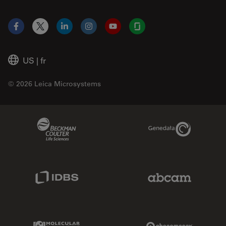
Facebook
X
LinkedIn
Instagram
YouTube
Glassdoor
US
|
fr
© 2026 Leica Microsystems
Beckman Coulter Link
Genedata Link
IDBS Link
Abcam Limited
Molecular Devices Link
Phenomenex L