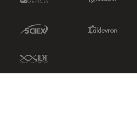
Sciex Link
Aldevron Link
IDT Link