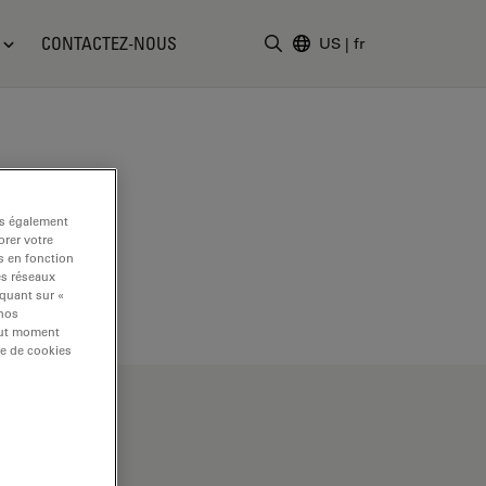
CONTACTEZ-NOUS
US
|
fr
Saisir un terme de recher
ns également
rer votre
s en fonction
es réseaux
iquant sur «
 nos
tout moment
re de cookies