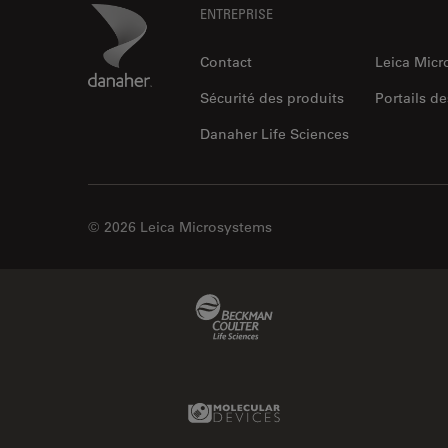
Footer
Danaher Logo
ENTREPRISE
Contact
Leica Mic
Sécurité des produits
Portails de
Danaher Life Sciences
© 2026 Leica Microsystems
Beckman Coulter Link
Molecular Devices Link