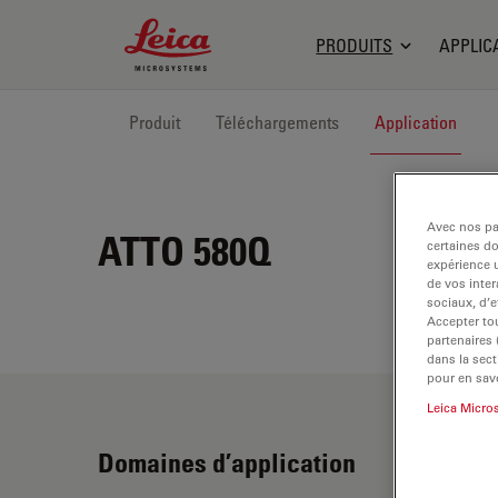
Leica Microsystems Logo
PRODUITS
APPLIC
Produit
Téléchargements
Application
Avec nos par
ATTO 580Q
certaines d
expérience u
de vos inter
sociaux, d’e
Accepter tou
partenaires
dans la sect
pour en savo
Leica Micro
Domaines d’application