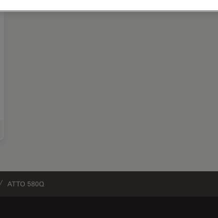
roscopes pour la recherche en sciences de la vie
ATTO 580Q