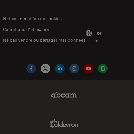
Notice en matière de cookies
Conditions d’utilisation
US
|
Ne pas vendre ou partager mes données
fr
Facebook
X
LinkedIn
Instagram
YouTube
Glassdoor
Abcam Limited Link
Aldevron Link