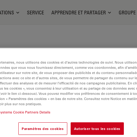
ATIONS
SERVICE
APPRENDRE ET PARTAGER
GROUPE
tenaires, nous utilisons des cookies et d’autres technologies de suivi. Nous utiliso
onnées que vous nous fournissez directement, comme vos coordonnées, afin d’amélio
tilisateur sur notre site, de vous proposer des publicités et du contenu personnalisé
actions avec ce site et d’autres sites, de vous permettre de partager du contenu sur l
ffectuer des analyses et de mesurer l’efficacité de nos campagnes publicitaires. En cl
s les cookies », vous consentez à leur utilisation et au partage de ces données avec
 (voir le lien ci-dessous). Vous pouvez modifier vos préférences de consentement à 
ion « Paramètres des cookies » en bas de notre site. Consultez notre Notice en matiè
ir plus sur nos pratiques.
systems Cookie Partners Details
Paramètres des cookies
Autoriser tous les cookies