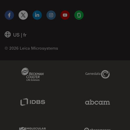
Facebook
X
LinkedIn
Instagram
YouTube
Glassdoor
US
|
fr
© 2026 Leica Microsystems
Beckman Coulter Link
Genedata Link
IDBS Link
Abcam Limited
Molecular Devices Link
Phenomenex L