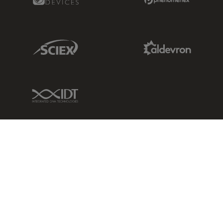
Sciex Link
Aldevron Link
IDT Link