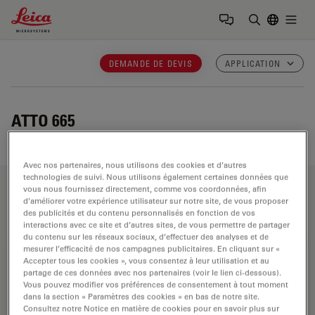
Leica Microsystems Logo
Togg
Saisir un t
DEMANDE DE DEVIS
APPLICATION
ATTO 665
Avec nos partenaires, nous utilisons des cookies et d’autres
technologies de suivi. Nous utilisons également certaines données que
vous nous fournissez directement, comme vos coordonnées, afin
Domaines d’application
d’améliorer votre expérience utilisateur sur notre site, de vous proposer
des publicités et du contenu personnalisés en fonction de vos
interactions avec ce site et d’autres sites, de vous permettre de partager
du contenu sur les réseaux sociaux, d’effectuer des analyses et de
mesurer l’efficacité de nos campagnes publicitaires. En cliquant sur «
Microscopes pour la recherche en sciences
Accepter tous les cookies », vous consentez à leur utilisation et au
de la vie
partage de ces données avec nos partenaires (voir le lien ci-dessous).
Vous pouvez modifier vos préférences de consentement à tout moment
dans la section « Paramètres des cookies » en bas de notre site.
Les microscopes de Leica Microsystems pour la
Consultez notre Notice en matière de cookies pour en savoir plus sur
recherche en sciences de la vie répondent aux besoins