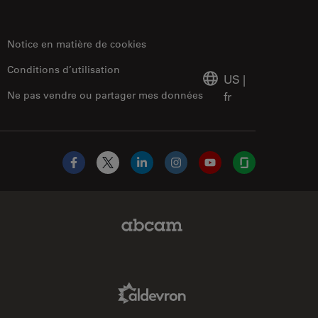
Notice en matière de cookies
Conditions d’utilisation
US
|
Ne pas vendre ou partager mes données
fr
Facebook
X
LinkedIn
Instagram
YouTube
Glassdoor
Abcam Limited Link
Aldevron Link