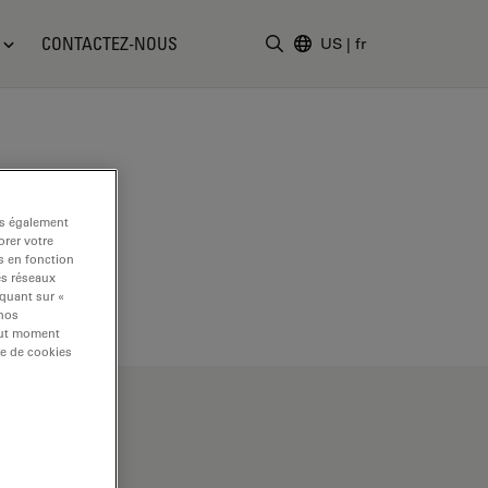
CONTACTEZ-NOUS
US
|
fr
Saisir un terme de recher
ns également
rer votre
s en fonction
es réseaux
iquant sur «
 nos
tout moment
re de cookies