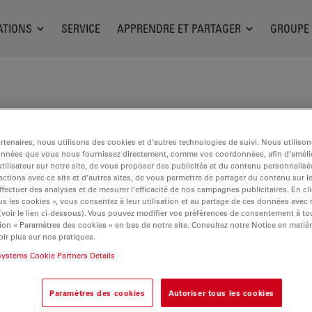
ATIONS
SERVICE
APPRENDRE ET PARTAGER
GROUPE
tenaires, nous utilisons des cookies et d’autres technologies de suivi. Nous utiliso
onnées que vous nous fournissez directement, comme vos coordonnées, afin d’amélio
tilisateur sur notre site, de vous proposer des publicités et du contenu personnalisé
actions avec ce site et d’autres sites, de vous permettre de partager du contenu sur l
ffectuer des analyses et de mesurer l’efficacité de nos campagnes publicitaires. En cl
s les cookies », vous consentez à leur utilisation et au partage de ces données avec
 (voir le lien ci-dessous). Vous pouvez modifier vos préférences de consentement à 
ion « Paramètres des cookies » en bas de notre site. Consultez notre Notice en matiè
ir plus sur nos pratiques.
systems Cookie Partners Details
Paramètres des cookies
Autoriser tous les cookies