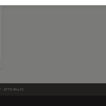
roscopes pour la recherche en sciences de la vie
ATTO Rho13