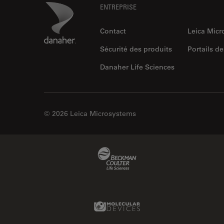
Footer
Danaher Logo
ENTREPRISE
Contact
Leica Mic
Sécurité des produits
Portails de
Danaher Life Sciences
© 2026 Leica Microsystems
Beckman Coulter Link
Molecular Devices Link