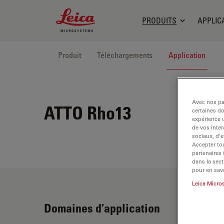
Leica Microsystems Logo
PRODUITS
APPLIC
Produit
Téléchargements
Application
Avec nos par
ATTO Rho13
certaines d
expérience u
de vos inter
sociaux, d’e
Accepter tou
partenaires
dans la sect
pour en savo
Leica Micro
Domaines d’application