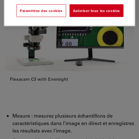
Paramètres des cookies
Autoriser tous les cookies
Flexacam C3 with Enersight
Mesure : mesurez plusieurs échantillons de
caractéristiques dans l'image en direct et enregistrez
les résultats avec l'image.