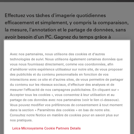
Effectuez vos tâches d'imagerie quotidiennes
efficacement et simplement, y compris la comparaison,
la mesure, l'annotation et le partage de données, sans
avoir besoin d'un PC. Gagnez du temps grâce à
l'affichage à l'écran. La Flexacam C3 peut être réglée et
utilisée grâce à l'écran intégré. Elle offre également des
Avec nos partenaires, nous utilisons des cookies et d’autres
outils intuitifs de mesure, d'annotation, de
technologies de suivi. Nous utilisons également certaines données que
vous nous fournissez directement, comme vos coordonnées, afin
superposition et de mise en réseau pour une plus
d’améliorer votre expérience utilisateur sur notre site, de vous proposer
grande flexibilité dans la documentation.
des publicités et du contenu personnalisés en fonction de vos
interactions avec ce site et d’autres sites, de vous permettre de partager
du contenu sur les réseaux sociaux, d’effectuer des analyses et de
Visualisez, enregistrez et partagez rapidement.
mesurer l’efficacité de nos campagnes publicitaires. En cliquant sur «
Accepter tous les cookies », vous consentez à leur utilisation et au
Enregistrez des vidéos en Full HD avec jusqu'à 30
partage de ces données avec nos partenaires (voir le lien ci-dessous).
Vous pouvez modifier vos préférences de consentement à tout moment
images par seconde.
dans la section « Paramètres des cookies » en bas de notre site.
Consultez notre Notice en matière de cookies pour en savoir plus sur
nos pratiques.
Leica Microsystems Cookie Partners Details