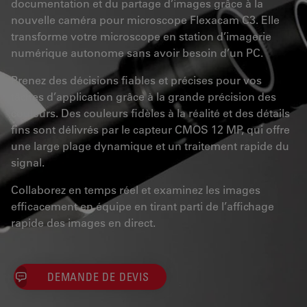
documentation et du partage d’images grâce à la
nouvelle caméra pour microscope Flexacam C3. Elle
transforme votre microscope en station d’imagerie
numérique autonome sans avoir besoin d’un PC.
Prenez des décisions fiables et précises pour vos
tâches d’application grâce à la grande précision des
couleurs. Des couleurs fidèles à la réalité et des détails
fins sont délivrés par le capteur CMOS 12 MP, qui offre
une large plage dynamique et un traitement rapide du
signal.
Collaborez en temps réel et examinez les images
efficacement en équipe en tirant parti de l’affichage
rapide des images en direct.
DEMANDE DE DEVIS