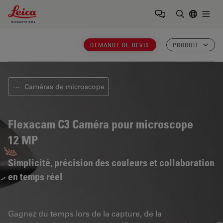
Leica Microsystems Logo
Togg
Saisir un t
DEMANDE DE DEVIS
PRODUIT
Caméras de microscope
⋯
Flexacam C3
Caméra pour microscope
12 MP
Simplicité, précision des couleurs et collaboration
en temps réel
Gagnez du temps lors de la capture, de la