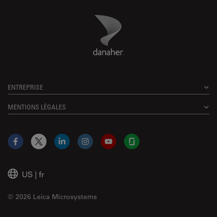
Danaher Logo
Footer
ENTREPRISE
MENTIONS LÉGALES
Facebook
X
LinkedIn
Instagram
YouTube
Glassdoor
US
|
fr
© 2026 Leica Microsystems