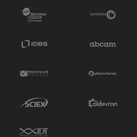
Beckman Coulter Link
Genedata Link
IDBS Link
Abcam Limited
Molecular Devices Link
Phenomenex L
Sciex Link
Aldevron Link
IDT Link