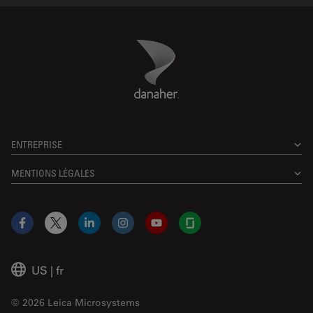
Danaher Logo
Footer
ENTREPRISE
MENTIONS LÉGALES
Facebook
X
LinkedIn
Instagram
YouTube
Glassdoor
US
|
fr
© 2026 Leica Microsystems