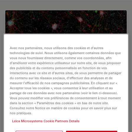
Avec nos partenaires, nous utilisons des cookies et d’autres
technologies de suivi. Nous utilisons également certaines données que
vous nous fournissez directement, comme vos coordonnées, afin
d’améliorer votre expérience utilisateur sur notre site, de vous proposer
des publicités et du contenu personnalisés en fonction de vos
interactions avec ce site et d’autres sites, de vous permettre de partager
du contenu sur les réseaux sociaux, d’effectuer des analyses et de
mesurer l’efficacité de nos campagnes publicitaires. En cliquant sur «
Accepter tous les cookies », vous consentez à leur utilisation et au
partage de ces données avec nos partenaires (voir le lien ci-dessous).
Vous pouvez modifier vos préférences de consentement à tout moment
dans la section « Paramètres des cookies » en bas de notre site.
Balayage mosaïque de neurones corticaux
Consultez notre Notice en matière de cookies pour en savoir plus sur
nos pratiques.
(souris) en culture
Leica Microsystems Cookie Partners Details
Bleu, DAP I, noyaux ; vert, anti-Nestine-Cy2, astrocytes ;