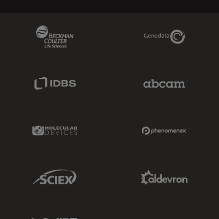
Beckman Coulter Link
Genedata Link
IDBS Link
Abcam Limited
Molecular Devices Link
Phenomenex L
Sciex Link
Aldevron Link
IDT Link