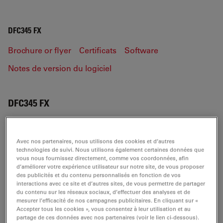
DFC345 FX
Brochure or flyer
Certificats
Software
Notes de version du logiciel
DFC345 FX
Avec nos partenaires, nous utilisons des cookies et d’autres
BROCHURE OR FLYER
technologies de suivi. Nous utilisons également certaines données que
vous nous fournissez directement, comme vos coordonnées, afin
d’améliorer votre expérience utilisateur sur notre site, de vous proposer
Leica DFC345 FX-Brochure en
des publicités et du contenu personnalisés en fonction de vos
interactions avec ce site et d’autres sites, de vous permettre de partager
Jul 27, 2026
PDF, 1 MB
du contenu sur les réseaux sociaux, d’effectuer des analyses et de
mesurer l’efficacité de nos campagnes publicitaires. En cliquant sur «
DOWNLOAD
Accepter tous les cookies », vous consentez à leur utilisation et au
partage de ces données avec nos partenaires (voir le lien ci-dessous).