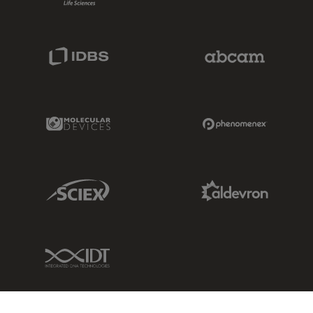
IDBS Link
Abcam Limited
Molecular Devices Link
Phenomenex L
Sciex Link
Aldevron Link
IDT Link