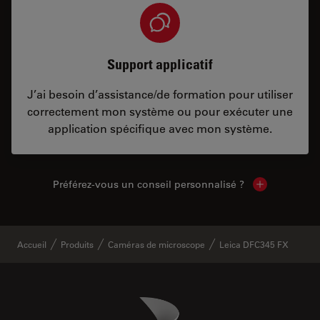
Support applicatif
J’ai besoin d’assistance/de formation pour utiliser
correctement mon système ou pour exécuter une
application spécifique avec mon système.
Préférez-vous un conseil personnalisé ?
Show local c
Accueil
Produits
Caméras de microscope
Leica DFC345 FX
Danaher Logo
Footer