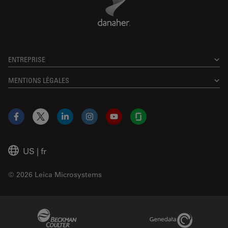
ENTREPRISE
MENTIONS LÉGALES
Facebook
X
LinkedIn
Instagram
YouTube
Glassdoor
US
|
fr
© 2026 Leica Microsystems
Beckman Coulter Link
Genedata Link