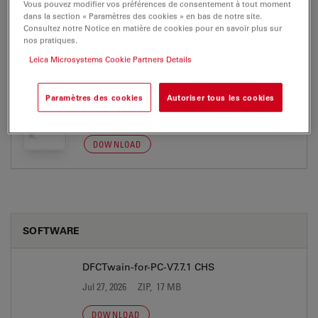
Vous pouvez modifier vos préférences de consentement à tout moment
dans la section « Paramètres des cookies » en bas de notre site.
Consultez notre Notice en matière de cookies pour en savoir plus sur
nos pratiques.
CERTIFICATS
Leica Microsystems Cookie Partners Details
EC DoC DFC345 FX Lab
Paramètres des cookies
Autoriser tous les cookies
Jul 27, 2026
PDF, 155 KB
DOWNLOAD
SOFTWARE
DFCTwain-for-PC-V7.7.1 CHS
Jul 27, 2026
ZIP, 17 MB
DOWNLOAD