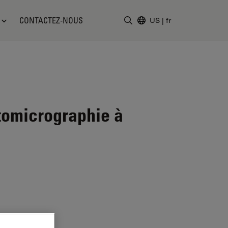
CONTACTEZ-NOUS
US
|
fr
Saisir un terme de recher
tomicrographie à