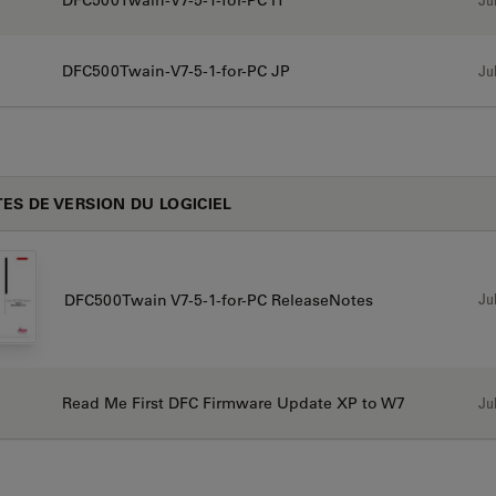
DFC500Twain-V7-5-1-for-PC IT
DFC500Twain-V7-5-1-for-PC JP
Jul
ES DE VERSION DU LOGICIEL
Jul
DFC500Twain V7-5-1-for-PC ReleaseNotes
Read Me First DFC Firmware Update XP to W7
Jul