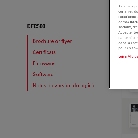
Avec nos par
certaines d
expérience u
de vos inter
DFC5
DFC500
sociaux, d’e
Accepter tou
partenaires
Brochure or flyer
dans la sect
pour en savo
Certificats
BRO
Leica Micro
Firmware
Software
Notes de version du logiciel