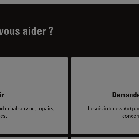
ous aider ?
ir
Demandes
hnical service, repairs,
Je suis intéressé(e) p
es.
concer