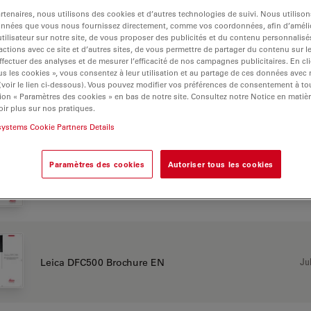
tenaires, nous utilisons des cookies et d’autres technologies de suivi. Nous utiliso
onnées que vous nous fournissez directement, comme vos coordonnées, afin d’amélio
tilisateur sur notre site, de vous proposer des publicités et du contenu personnalisé
actions avec ce site et d’autres sites, de vous permettre de partager du contenu sur l
00
ffectuer des analyses et de mesurer l’efficacité de nos campagnes publicitaires. En cl
s les cookies », vous consentez à leur utilisation et au partage de ces données avec
 (voir le lien ci-dessous). Vous pouvez modifier vos préférences de consentement à 
ion « Paramètres des cookies » en bas de notre site. Consultez notre Notice en matiè
ir plus sur nos pratiques.
CHURE OR FLYER
systems Cookie Partners Details
Paramètres des cookies
Autoriser tous les cookies
Jul
Leica DFC500 Brochure DE
Jul
Leica DFC500 Brochure EN