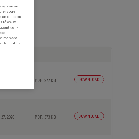
ns également
rer votre
s en fonction
es réseaux
iquant sur «
 nos
tout moment
re de cookies
DOWNLOAD
 27, 2026
PDF, 277 KB
DOWNLOAD
 27, 2026
PDF, 373 KB