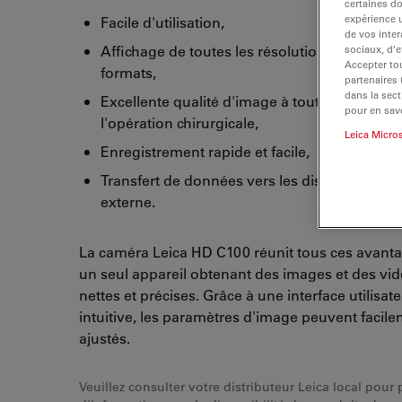
certaines d
expérience u
Facile d'utilisation,
de vos inter
Affichage de toutes les résolutions et de tous
sociaux, d’e
Accepter tou
formats,
partenaires
dans la sect
Excellente qualité d'image à tout moment lo
pour en savo
l'opération chirurgicale,
Leica Micro
Enregistrement rapide et facile,
Transfert de données vers les dispositifs de 
externe.
La caméra Leica HD C100 réunit tous ces avant
un seul appareil obtenant des images et des vi
nettes et précises. Grâce à une interface utilisat
intuitive, les paramètres d'image peuvent facile
ajustés.
Veuillez consulter votre distributeur Leica local pour 