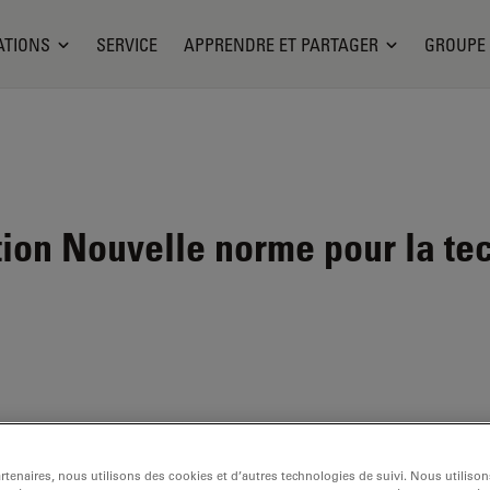
ATIONS
SERVICE
APPRENDRE ET PARTAGER
GROUPE
ion
Nouvelle norme pour la te
ité
tenaires, nous utilisons des cookies et d’autres technologies de suivi. Nous utiliso