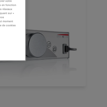
rer votre
s en fonction
es réseaux
iquant sur «
 nos
tout moment
re de cookies