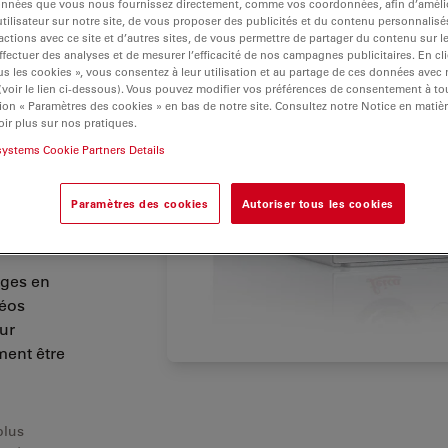
onnées que vous nous fournissez directement, comme vos coordonnées, afin d’amélio
tilisateur sur notre site, de vous proposer des publicités et du contenu personnalisé
actions avec ce site et d’autres sites, de vous permettre de partager du contenu sur l
 les
ffectuer des analyses et de mesurer l’efficacité de nos campagnes publicitaires. En cl
s les cookies », vous consentez à leur utilisation et au partage de ces données avec
 (voir le lien ci-dessous). Vous pouvez modifier vos préférences de consentement à 
ion « Paramètres des cookies » en bas de notre site. Consultez notre Notice en matiè
rs de
ir plus sur nos pratiques.
systems Cookie Partners Details
stockage
Paramètres des cookies
Autoriser tous les cookies
ages en
déos
eur
ment être
plus