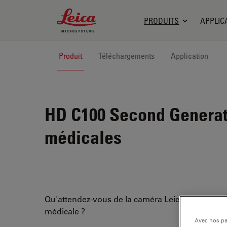
Leica Microsystems Logo
PRODUITS
APPLIC
Produit
Téléchargements
Application
HD C100 Second Generat
médicales
Qu'attendez-vous de la caméra Leica HD de qual
médicale ?
Avec nos par