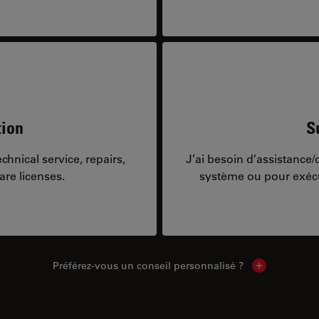
tion
S
hnical service, repairs,
J’ai besoin d’assistance
are licenses.
système ou pour exécu
Préférez-vous un conseil personnalisé ?
Show local c