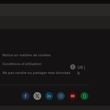
✕
Notice en matière de cookies
Conditions d’utilisation
US
|
Ne pas vendre ou partager mes données
fr
Facebook
X
LinkedIn
Instagram
YouTube
Glassdoor