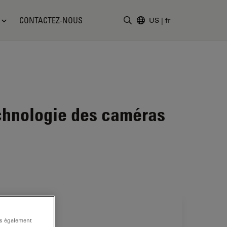
CONTACTEZ-NOUS
US
|
fr
Saisir un terme de recher
chnologie des caméras
ns également