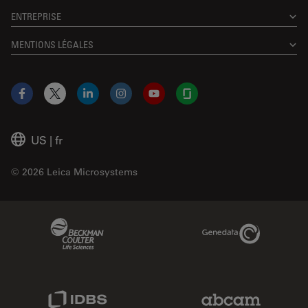
ENTREPRISE
MENTIONS LÉGALES
Facebook
X
LinkedIn
Instagram
YouTube
Glassdoor
US
|
fr
© 2026 Leica Microsystems
Beckman Coulter Link
Genedata Link
IDBS Link
Abcam Limited