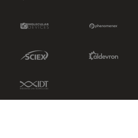
Molecular Devices Link
Phenomenex L
Sciex Link
Aldevron Link
IDT Link