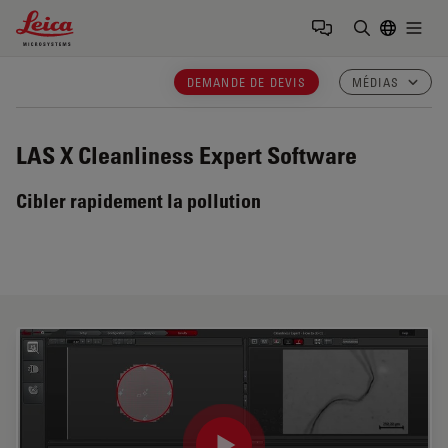
Leica Microsystems Logo
Togg
Saisir un t
DEMANDE DE DEVIS
MÉDIAS
LAS X Cleanliness Expert
Software
Cibler rapidement la pollution