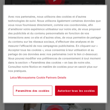
Avec nos partenaires, nous utilisons des cookies et d’autres
technologies de suivi. Nous utilisons également certaines données que
vous nous fournissez directement, comme vos coordonnées, afin
d’améliorer votre expérience utilisateur sur notre site, de vous proposer
des publicités et du contenu personnalisés en fonction de vos
Interface utilisateur logicielle
interactions avec ce site et d’autres sites, de vous permettre de partager
du contenu sur les réseaux sociaux, d’effectuer des analyses et de
mesurer l’efficacité de nos campagnes publicitaires. En cliquant sur «
En savoir plus sur l’interface utilisateur du logiciel
Accepter tous les cookies », vous consentez à leur utilisation et au
Cleanliness Expert. Vous verrez que cette interface
partage de ces données avec nos partenaires (voir le lien ci-dessous).
logicielle est facile à utiliser et peut s’adapter
Vous pouvez modifier vos préférences de consentement à tout moment
rapidement à vos besoins. La vidéo montre aussi
dans la section « Paramètres des cookies » en bas de notre site.
comment effectuer des annotations et des mesures, un
Consultez notre Notice en matière de cookies pour en savoir plus sur
échantillonnage multiple de filtres et…
nos pratiques.
Leica Microsystems Cookie Partners Details
Paramètres des cookies
Autoriser tous les cookies