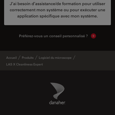
J’ai besoin d’assistance/de formation pour utiliser
correctement mon système ou pour exécuter une
application spécifique avec mon système.
Préférez-vous un conseil personnalisé ?
Show local c
Accueil
Produits
Logiciel du microscope
LAS X Cleanliness Expert
Danaher Logo
Footer