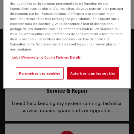
des publicités et du contenu personnalisés en fonction de vos
interactions avec ce site et d’autres sites, de vous permettre de partager
du contenu sur les réseaux sociaux, d’effectuer des analyses et de
mesurer l’efficacité de nos campagnes publicitaires. En cliquant sur «
Accepter tous les cookies », vous consentez à leur utilisation et au
partage de ces données avec nos partenaires (voir le lien ci-dessous).
Vous pouvez modifier vos préférences de consentement à tout moment
dans la section « Paramètres des cookies » en bas de notre site.
Comment pouvons-nous vous aider ?
Consultez notre Notice en matière de cookies pour en savoir plus sur
nos pratiques.
Leica Microsystems Cookie Partners Details
Paramètres des cookies
Autoriser tous les cookies
Service & Repair
I need help keeping my system running: technical
service, repairs, spare parts or upgrades.