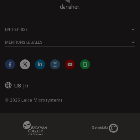
ENTREPRISE
MENTIONS LÉGALES
Facebook
X
LinkedIn
Instagram
YouTube
Glassdoor
US
|
fr
© 2026 Leica Microsystems
Beckman Coulter Link
Genedata Link