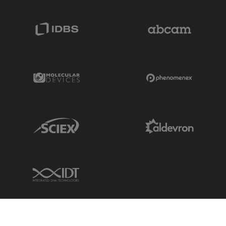
IDBS Link
Abcam Limited
Molecular Devices Link
Phenomenex L
Sciex Link
Aldevron Link
IDT Link