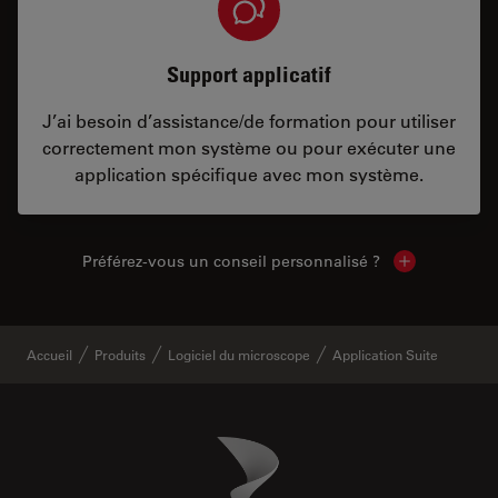
Support applicatif
J’ai besoin d’assistance/de formation pour utiliser
correctement mon système ou pour exécuter une
application spécifique avec mon système.
Préférez-vous un conseil personnalisé ?
Show local c
Accueil
Produits
Logiciel du microscope
Application Suite
Danaher Logo
Footer