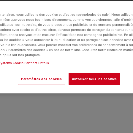
ion au
mande
tenaires, nous utilisons des cookies et d’autres technologies de suivi. Nous utiliso
z ajuster
onnées que vous nous fournissez directement, comme vos coordonnées, afin d’amélio
tilisateur sur notre site, de vous proposer des publicités et du contenu personnalisé
nt de la
actions avec ce site et d’autres sites, de vous permettre de partager du contenu sur l
ffectuer des analyses et de mesurer l’efficacité de nos campagnes publicitaires. En cl
s les cookies », vous consentez à leur utilisation et au partage de ces données avec
ils de
 (voir le lien ci-dessous). Vous pouvez modifier vos préférences de consentement à 
ion « Paramètres des cookies » en bas de notre site. Consultez notre Notice en matiè
e
ir plus sur nos pratiques.
systems Cookie Partners Details
cope, y
Paramètres des cookies
Autoriser tous les cookies
Logiciel de microdissection au laser