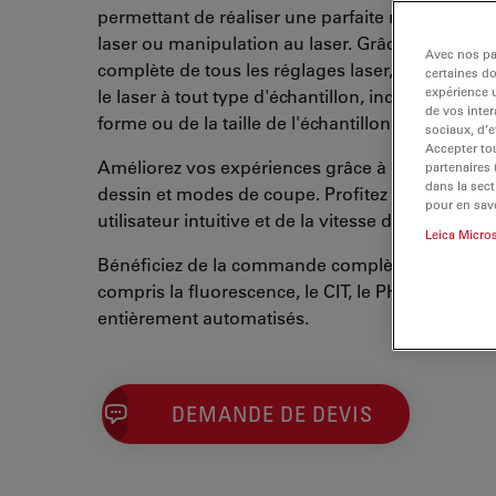
permettant de réaliser une parfaite microdissect
laser ou manipulation au laser. Grâce à la com
Avec nos par
complète de tous les réglages laser, vous pouve
certaines d
expérience u
le laser à tout type d'échantillon, indépendamme
de vos inter
forme ou de la taille de l'échantillon.
sociaux, d’e
Accepter tou
Améliorez vos expériences grâce à différents out
partenaires
dans la sect
dessin et modes de coupe. Profitez de l'interfac
pour en savo
utilisateur intuitive et de la vitesse du système.
Leica Micro
Bénéficiez de la commande complète du micros
compris la fluorescence, le CIT, le PH et le POL
entièrement automatisés.
DEMANDE DE DEVIS