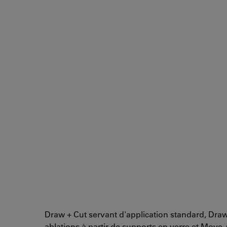
Draw + Cut servant d'application standard, Dra
ablations à partir de supports en verre et Move 