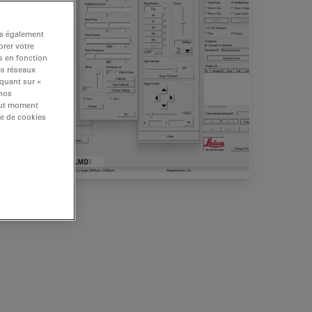
ns également
rer votre
s en fonction
es réseaux
iquant sur «
 nos
tout moment
re de cookies