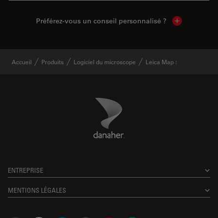
Préférez-vous un conseil personnalisé ?
Show local c
Accueil
Produits
Logiciel du microscope
Leica Map :
Danaher Logo
Footer
ENTREPRISE
MENTIONS LÉGALES