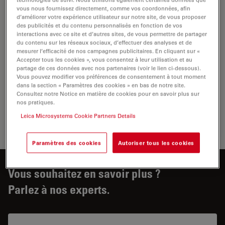
vous nous fournissez directement, comme vos coordonnées, afin
d’améliorer votre expérience utilisateur sur notre site, de vous proposer
des publicités et du contenu personnalisés en fonction de vos
interactions avec ce site et d’autres sites, de vous permettre de partager
du contenu sur les réseaux sociaux, d’effectuer des analyses et de
mesurer l’efficacité de nos campagnes publicitaires. En cliquant sur «
Montage avec Leica Map
Accepter tous les cookies », vous consentez à leur utilisation et au
partage de ces données avec nos partenaires (voir le lien ci-dessous).
Vous pouvez modifier vos préférences de consentement à tout moment
Le logiciel LAS Map vous permet mesurer encore plus
dans la section « Paramètres des cookies » en bas de notre site.
de données 3D. Affichez des informations précieuses,
Consultez notre Notice en matière de cookies pour en savoir plus sur
telles que l'image multifocus et la topographie, puis
nos pratiques.
calculez les paramètres 3D dans le document interactif.
Leica Microsystems Cookie Partners Details
Paramètres des cookies
Autoriser tous les cookies
Vous souhaitez en savoir plus ?
Parlez à nos experts.