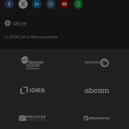
Facebook
X
LinkedIn
Instagram
YouTube
Glassdoor
US
|
fr
© 2026 Leica Microsystems
Beckman Coulter Link
Genedata Link
IDBS Link
Abcam Limited
Molecular Devices Link
Phenomenex L