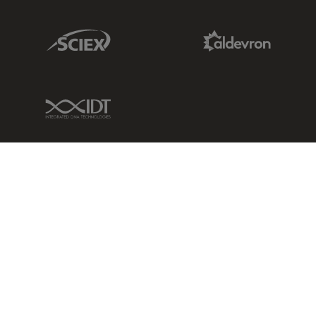
Sciex Link
Aldevron Link
IDT Link