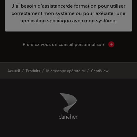
J’ai besoin d’assistance/de formation pour utiliser
correctement mon système ou pour exécuter une
application spécifique avec mon système.
Préférez-vous un conseil personnalisé ?
Show local c
✕
Accueil
Produits
Microscope opératoire
CaptiView
Danaher Logo
Footer