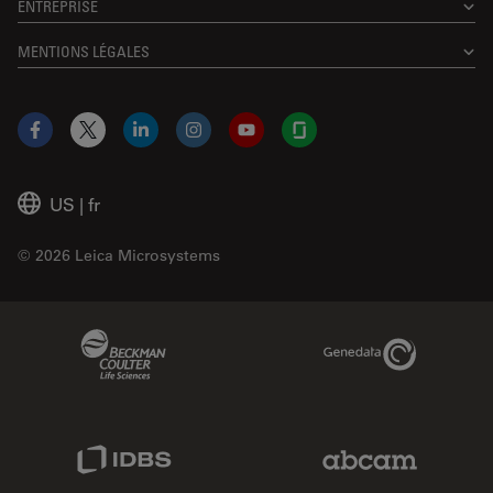
ENTREPRISE
MENTIONS LÉGALES
Facebook
X
LinkedIn
Instagram
YouTube
Glassdoor
US
|
fr
© 2026 Leica Microsystems
Beckman Coulter Link
Genedata Link
IDBS Link
Abcam Limited