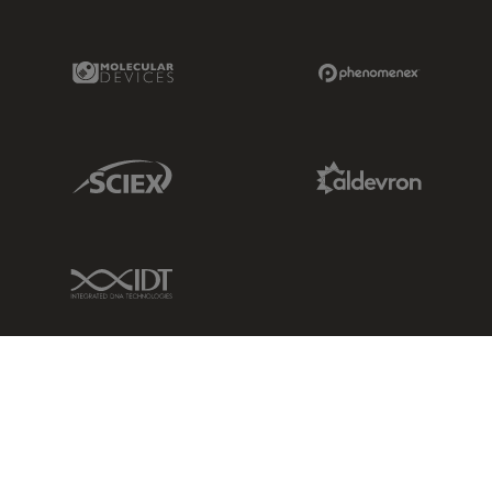
Molecular Devices Link
Phenomenex L
Sciex Link
Aldevron Link
IDT Link