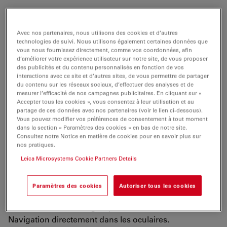
Avec nos partenaires, nous utilisons des cookies et d’autres
Pour prendre des décisions précises en toute confiance
technologies de suivi. Nous utilisons également certaines données que
lors de délicates chirurgies crâniales, vous avez besoin
vous nous fournissez directement, comme vos coordonnées, afin
d’améliorer votre expérience utilisateur sur notre site, de vous proposer
de multiples données visuelles pour disposer d’une
des publicités et du contenu personnalisés en fonction de vos
image complète du site opératoire.
interactions avec ce site et d’autres sites, de vous permettre de partager
du contenu sur les réseaux sociaux, d’effectuer des analyses et de
Que diriez-vous de garder les yeux et l’attention
mesurer l’efficacité de nos campagnes publicitaires. En cliquant sur «
Accepter tous les cookies », vous consentez à leur utilisation et au
focalisés sur votre patient en ayant l'assurance de voir
partage de ces données avec nos partenaires (voir le lien ci-dessous).
toutes les informations visuelles avec grande
Vous pouvez modifier vos préférences de consentement à tout moment
dans la section « Paramètres des cookies » en bas de notre site.
résolution et le meilleur de contrastes ?
Consultez notre Notice en matière de cookies pour en savoir plus sur
nos pratiques.
Le système CaptiView pourrait être votre nouvelle
Leica Microsystems Cookie Partners Details
expérience opératoire !
Retrouvez les images de Fluorescence FL800, les
Paramètres des cookies
Autoriser tous les cookies
données du microscope, les images endoscopiques,
les données de Guidage Opératoire ou de Neuro-
Navigation directement dans les oculaires.