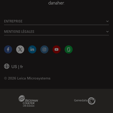
ENTREPRISE
MENTIONS LÉGALES
Facebook
X
LinkedIn
Instagram
YouTube
Glassdoor
US
|
fr
© 2026 Leica Microsystems
Beckman Coulter Link
Genedata Link