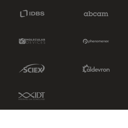
IDBS Link
Abcam Limited
Molecular Devices Link
Phenomenex L
Sciex Link
Aldevron Link
IDT Link