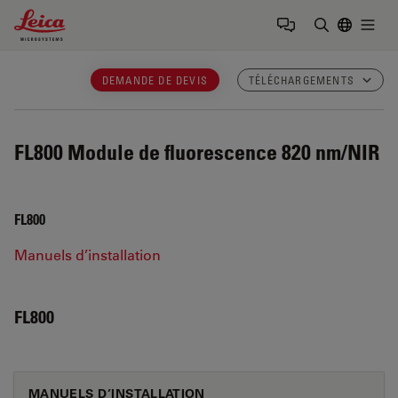
Leica Microsystems Logo
Togg
Saisir un t
DEMANDE DE DEVIS
TÉLÉCHARGEMENTS
FL800
Module de fluorescence 820 nm/NIR
FL800
Manuels d’installation
FL800
MANUELS D’INSTALLATION