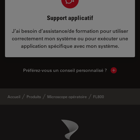
Support applicatif
J’ai besoin d’assistance/de formation pour utiliser
correctement mon système ou pour exécuter une
application spécifique avec mon système.
Préférez-vous un conseil personnalisé ?
Show local c
Accueil
Produits
Microscope opératoire
FL800
Danaher Logo
Footer