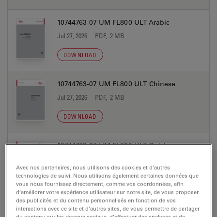
10744763-07 UM FL800 ULT Arabic
Jul 27, 2026
PDF, 2 MB
DOWNLOAD
10744763-07 UM FL800 ULT Chinese
Jul 27, 2026
PDF, 2 MB
DOWNLOAD
10744763-07 UM FL800 ULT Dutch
Jul 27, 2026
PDF, 2 MB
Avec nos partenaires, nous utilisons des cookies et d’autres
technologies de suivi. Nous utilisons également certaines données que
DOWNLOAD
vous nous fournissez directement, comme vos coordonnées, afin
d’améliorer votre expérience utilisateur sur notre site, de vous proposer
des publicités et du contenu personnalisés en fonction de vos
10744763-07 UM FL800 ULT English
interactions avec ce site et d’autres sites, de vous permettre de partager
du contenu sur les réseaux sociaux, d’effectuer des analyses et de