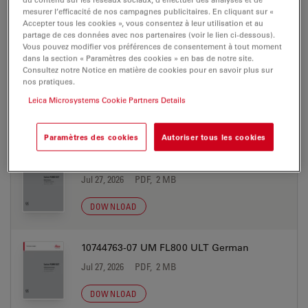
Jul 27, 2026
PDF, 2 MB
mesurer l’efficacité de nos campagnes publicitaires. En cliquant sur «
Accepter tous les cookies », vous consentez à leur utilisation et au
DOWNLOAD
partage de ces données avec nos partenaires (voir le lien ci-dessous).
Vous pouvez modifier vos préférences de consentement à tout moment
dans la section « Paramètres des cookies » en bas de notre site.
Consultez notre Notice en matière de cookies pour en savoir plus sur
10744763-07 UM FL800 ULT Finnish
nos pratiques.
Jul 27, 2026
PDF, 2 MB
Leica Microsystems Cookie Partners Details
DOWNLOAD
Paramètres des cookies
Autoriser tous les cookies
10744763-07 UM FL800 ULT French
Jul 27, 2026
PDF, 2 MB
DOWNLOAD
10744763-07 UM FL800 ULT German
Jul 27, 2026
PDF, 2 MB
DOWNLOAD