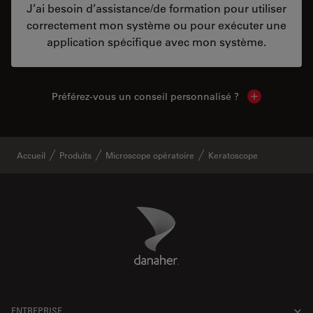
J’ai besoin d’assistance/de formation pour utiliser
correctement mon système ou pour exécuter une
application spécifique avec mon système.
Préférez-vous un conseil personnalisé ?
Show local c
Accueil
Produits
Microscope opératoire
Keratoscope
Danaher Logo
Footer
ENTREPRISE