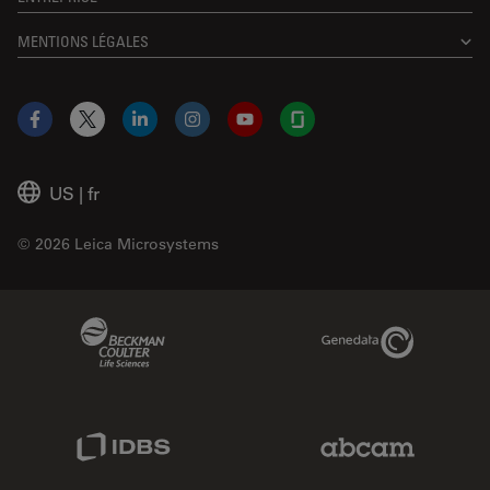
MENTIONS LÉGALES
Facebook
X
LinkedIn
Instagram
YouTube
Glassdoor
US
|
fr
© 2026 Leica Microsystems
Beckman Coulter Link
Genedata Link
IDBS Link
Abcam Limited