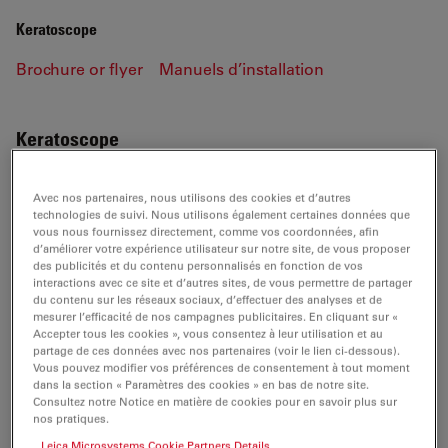
Keratoscope
Brochure or flyer
Manuels d’installation
Keratoscope
Avec nos partenaires, nous utilisons des cookies et d’autres
technologies de suivi. Nous utilisons également certaines données que
BROCHURE OR FLYER
vous nous fournissez directement, comme vos coordonnées, afin
d’améliorer votre expérience utilisateur sur notre site, de vous proposer
des publicités et du contenu personnalisés en fonction de vos
Keratoscope Flyer MC-0000458 EN
interactions avec ce site et d’autres sites, de vous permettre de partager
du contenu sur les réseaux sociaux, d’effectuer des analyses et de
Jul 27, 2026
PDF, 311 KB
mesurer l’efficacité de nos campagnes publicitaires. En cliquant sur «
Accepter tous les cookies », vous consentez à leur utilisation et au
DOWNLOAD
partage de ces données avec nos partenaires (voir le lien ci-dessous).
Vous pouvez modifier vos préférences de consentement à tout moment
dans la section « Paramètres des cookies » en bas de notre site.
Consultez notre Notice en matière de cookies pour en savoir plus sur
nos pratiques.
Leica Microsystems Cookie Partners Details