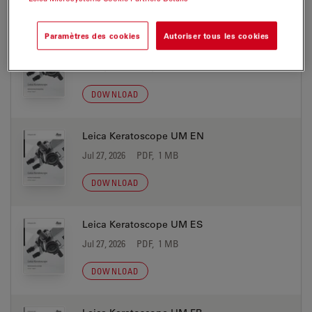
MANUELS D’INSTALLATION
Paramètres des cookies
Autoriser tous les cookies
Leica Keratoscope UM DE
Jul 27, 2026
PDF, 1 MB
DOWNLOAD
Leica Keratoscope UM EN
Jul 27, 2026
PDF, 1 MB
DOWNLOAD
Leica Keratoscope UM ES
Jul 27, 2026
PDF, 1 MB
DOWNLOAD