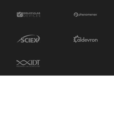
Molecular Devices Link
Phenomenex L
Sciex Link
Aldevron Link
IDT Link