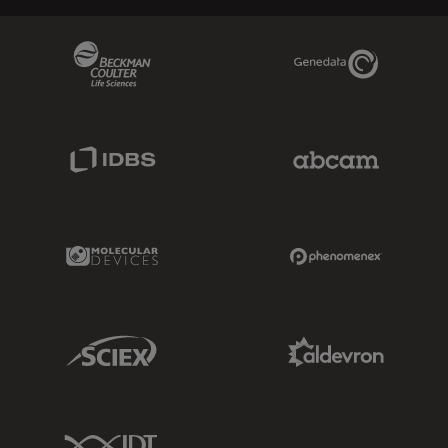
Beckman Coulter Link
Genedata Link
IDBS Link
Abcam Limited
Molecular Devices Link
Phenomenex L
Sciex Link
Aldevron Link
IDT Link