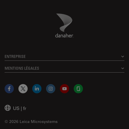
Danaher Logo
Footer
ENTREPRISE
MENTIONS LÉGALES
Facebook
X
LinkedIn
Instagram
YouTube
Glassdoor
US
|
fr
© 2026 Leica Microsystems