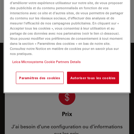
Leica excellent dans le domaine de l'optique et de
d’améliorer votre expérience utilisateur sur notre site, de vous proposer
l'éclairage, aidant les chirurgiens à réaliser des
des publicités et du contenu personnalisés en fonction de vos
chirurgies avec une précision supérieure et à…
interactions avec ce site et d’autres sites, de vous permettre de partager
du contenu sur les réseaux sociaux, d’effectuer des analyses et de
mesurer l’efficacité de nos campagnes publicitaires. En cliquant sur «
Ophtalm
Accepter tous les cookies », vous consentez à leur utilisation et au
partage de ces données avec nos partenaires (voir le lien ci-dessous).
Vous pouvez modifier vos préférences de consentement à tout moment
dans la section « Paramètres des cookies » en bas de notre site.
Consultez notre Notice en matière de cookies pour en savoir plus sur
nos pratiques.
Vous souhaitez en savoir plus ?
Leica Microsystems Cookie Partners Details
Parlez à nos experts.
Paramètres des cookies
Autoriser tous les cookies
Prix
J’ai besoin d’une configuration ou d’informations
sur les prix.