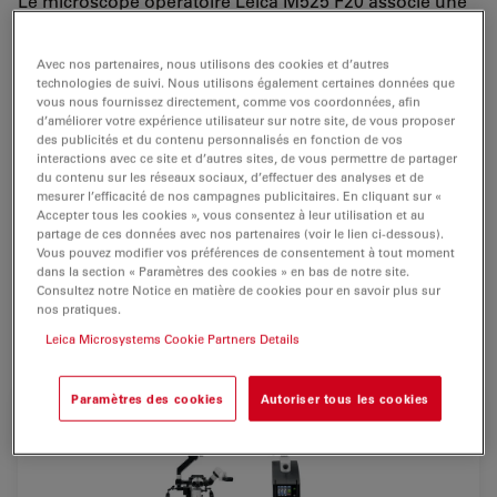
Le microscope opératoire Leica M525 F20 associe une
qualité optique sans égale
avec une
maniabilité
exceptionnelle. Les images nettes et claires ainsi que la
Avec nos partenaires, nous utilisons des cookies et d’autres
grande profondeur de champ permettent au chirurgien
technologies de suivi. Nous utilisons également certaines données que
vous nous fournissez directement, comme vos coordonnées, afin
de visualiser des
détails précis
.
d’améliorer votre expérience utilisateur sur notre site, de vous proposer
des publicités et du contenu personnalisés en fonction de vos
L'éclairage basé sur la distance de travail fournit un
interactions avec ce site et d’autres sites, de vous permettre de partager
éclairage suffisant pour les sites opératoires profonds
du contenu sur les réseaux sociaux, d’effectuer des analyses et de
mesurer l’efficacité de nos campagnes publicitaires. En cliquant sur «
tout en assurant la sécurité du patient.
Accepter tous les cookies », vous consentez à leur utilisation et au
partage de ces données avec nos partenaires (voir le lien ci-dessous).
Conçu comme
microscope opératoire pour chirurgie
Vous pouvez modifier vos préférences de consentement à tout moment
dans la section « Paramètres des cookies » en bas de notre site.
ORL
, le Leica M525 F20 est également idéal pour la
Consultez notre Notice en matière de cookies pour en savoir plus sur
chirurgie du rachis, de la main
, et pour la chirurgie
nos pratiques.
plastique et reconstructice.
Leica Microsystems Cookie Partners Details
Paramètres des cookies
Autoriser tous les cookies