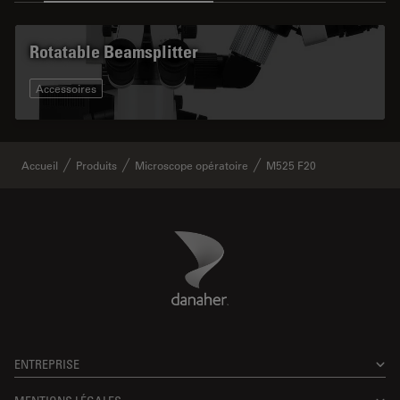
Rotatable Beamsplitter
Accessoires
Accueil
Produits
Microscope opératoire
M525 F20
Danaher Logo
Footer
ENTREPRISE