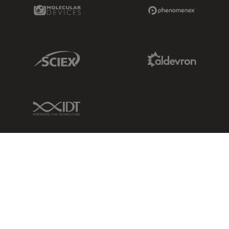
Molecular Devices Link
Phenomenex L
Sciex Link
Aldevron Link
IDT Link