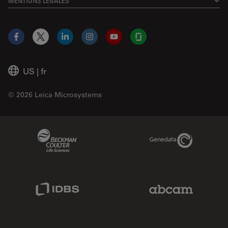
MENTIONS LÉGALES
Facebook
X
LinkedIn
Instagram
YouTube
Glassdoor
US
|
fr
© 2026 Leica Microsystems
Beckman Coulter Link
Genedata Link
IDBS Link
Abcam Limited