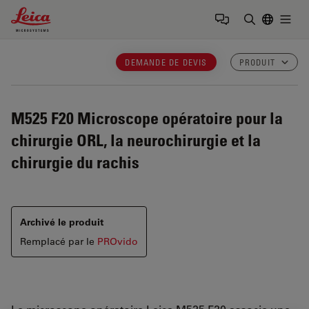
Leica Microsystems Logo
Togg
Saisir un t
DEMANDE DE DEVIS
PRODUIT
M525 F20
Microscope opératoire pour la
chirurgie ORL, la neurochirurgie et la
chirurgie du rachis
Archivé le produit
Remplacé par le
PROvido