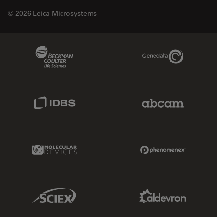
© 2026 Leica Microsystems
Beckman Coulter Link
Genedata Link
IDBS Link
Abcam Limited
Molecular Devices Link
Phenomenex L
Sciex Link
Aldevron Link