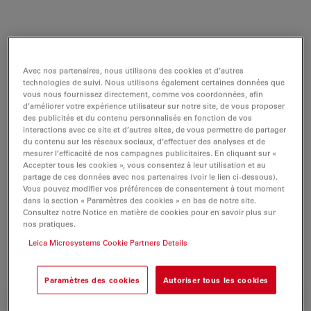
Le Leica M525 MS3 associe de façon innovante un
statif de milieu de gamme et le système optique
Avec nos partenaires, nous utilisons des cookies et d’autres
M525
APO OptiChrome™
de première qualité de Leica
technologies de suivi. Nous utilisons également certaines données que
Microsystems.
vous nous fournissez directement, comme vos coordonnées, afin
d’améliorer votre expérience utilisateur sur notre site, de vous proposer
des publicités et du contenu personnalisés en fonction de vos
Facile à déplacer
, le statif Leica MS3 possède six freins
interactions avec ce site et d’autres sites, de vous permettre de partager
électromagnétiques assurant des mouvements légers,
du contenu sur les réseaux sociaux, d’effectuer des analyses et de
et en douceur
dans tous les axes.
mesurer l’efficacité de nos campagnes publicitaires. En cliquant sur «
Accepter tous les cookies », vous consentez à leur utilisation et au
partage de ces données avec nos partenaires (voir le lien ci-dessous).
Ces mêmes fonctionnalités existent dans les
Vous pouvez modifier vos préférences de consentement à tout moment
microscopes opératoires perfectionnés et de première
dans la section « Paramètres des cookies » en bas de notre site.
Consultez notre Notice en matière de cookies pour en savoir plus sur
qualité, si bien que le Leica M525 MS3 offre au
nos pratiques.
chirurgien une
option compacte, économique
de haute
Leica Microsystems Cookie Partners Details
qualité.
Paramètres des cookies
Autoriser tous les cookies