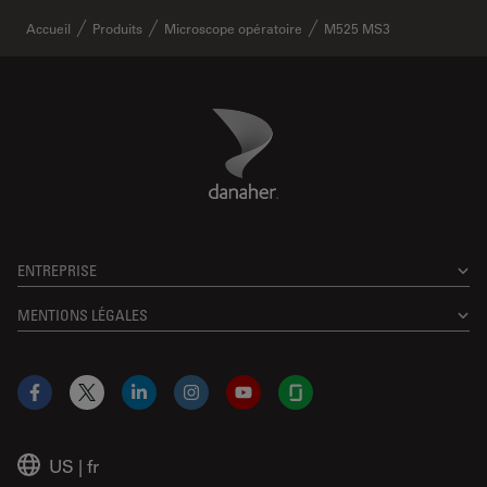
Accueil
Produits
Microscope opératoire
M525 MS3
Danaher Logo
Footer
ENTREPRISE
MENTIONS LÉGALES
Facebook
X
LinkedIn
Instagram
YouTube
Glassdoor
US
|
fr